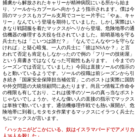
捕虜から解放されたキャリーが精神病院にいる所から始ま
り、ソールからカブールへ向かうよう指示されます。僕は今
回のマックスもカブール支局でコーヒー片手に「やぁ、キャ
リー」なんていう登場を期待していました。しかし実際はい
きなり戦闘服を着たマックスがヘリから登場。危険地帯の通
信機器の修理する大役を任されていました。前哨基地を守る
兵士たちは「こいつは誰だ？」「なんでこんなやつを守らな
ければ」と疑心暗鬼、一人の兵士に「彼はNSAか？」と言
われて否定も肯定もしなかったので例の「フリーの技術屋」
という肩書きではなくなった可能性もあります。（今までの
シーズンでは否定していました）今回は直接ソールの指示の
もと動いているようです。ソールの役職は前シーズンから引
き続き「国家安全保障担当補佐官」このポストは実際に国防
や外交問題の大統領顧問にあたります。尚且つ情報工作命令
の権限も有しており、これは後半のソールの真っ当なポスト
じゃないでしょうか。そんな偉い人の直接の指示でマックス
は単独で動いています。通信機修理作戦でも熱い展開が、危
険地帯に到着しモタモタ作業するマックスにイラつく兵士た
ちにマックスが言います。
「ハッカニがどこかにいる、奴はイスラマバードでアメリカ
人36人を殺した」