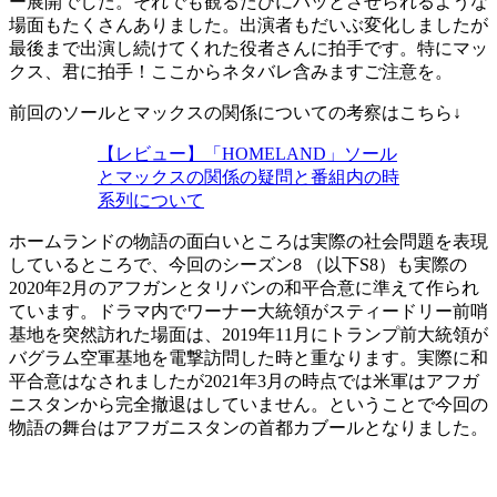
ー展開でした。それでも観るたびにハッとさせられるような
場面もたくさんありました。出演者もだいぶ変化しましたが
最後まで出演し続けてくれた役者さんに拍手です。特にマッ
クス、君に拍手！ここからネタバレ含みますご注意を。
前回のソールとマックスの関係についての考察はこちら↓
【レビュー】「HOMELAND」ソール
とマックスの関係の疑問と番組内の時
系列について
ホームランドの物語の面白いところは実際の社会問題を表現
しているところで、今回のシーズン8 （以下S8）も実際の
2020年2月のアフガンとタリバンの和平合意に準えて作られ
ています。ドラマ内でワーナー大統領がスティードリー前哨
基地を突然訪れた場面は、2019年11月にトランプ前大統領が
バグラム空軍基地を電撃訪問した時と重なります。実際に和
平合意はなされましたが2021年3月の時点では米軍はアフガ
ニスタンから完全撤退はしていません。ということで今回の
物語の舞台はアフガニスタンの首都カブールとなりました。