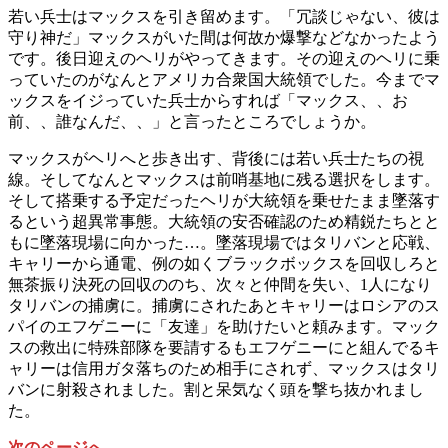
若い兵士はマックスを引き留めます。「冗談じゃない、彼は
守り神だ」マックスがいた間は何故か爆撃などなかったよう
です。後日迎えのヘリがやってきます。その迎えのヘリに乗
っていたのがなんとアメリカ合衆国大統領でした。今までマ
ックスをイジっていた兵士からすれば「マックス、、お
前、、誰なんだ、、」と言ったところでしょうか。
マックスがヘリへと歩き出す、背後には若い兵士たちの視
線。そしてなんとマックスは前哨基地に残る選択をします。
そして搭乗する予定だったヘリが大統領を乗せたまま墜落す
るという超異常事態。大統領の安否確認のため精鋭たちとと
もに墜落現場に向かった…。墜落現場ではタリバンと応戦、
キャリーから通電、例の如くブラックボックスを回収しろと
無茶振り決死の回収ののち、次々と仲間を失い、1人になり
タリバンの捕虜に。捕虜にされたあとキャリーはロシアのス
パイのエフゲニーに「友達」を助けたいと頼みます。マック
スの救出に特殊部隊を要請するもエフゲニーにと組んでるキ
ャリーは信用ガタ落ちのため相手にされず、マックスはタリ
バンに射殺されました。割と呆気なく頭を撃ち抜かれまし
た。
次のページへ