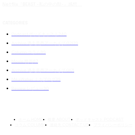
Netflix『BEAST -私の中の獣-』感想 ...
CATEGORIES
Podcast ポッドキャスト
240
Archive 過去音声アーカイブ 02
139
Column コラム
89
Movie 映画
87
Archive 過去音声アーカイブ 01
71
MikaWalker ミカブログ
39
Review レビュー
30
ホーム HOME
概要 ABOUT
ポッドキャスト PODCAST
コラム COLUMN
連絡先 CONTACT US
プライバシーポリシー