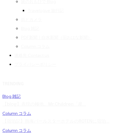
旅のおもひで Blog
Travelogue 旅行記
街とカメラ
Blog 雑記
PDF新聞｜白水新聞（旧おはな新聞）
Column コラム
連絡先 Contact us
プライバシーポリシー
TRENDING
Blog 雑記
【blog】表現の極地。Mr.Children「産...
Column コラム
【宿泊記】熱海パールスターホテルのROTENに宿泊...
Column コラム