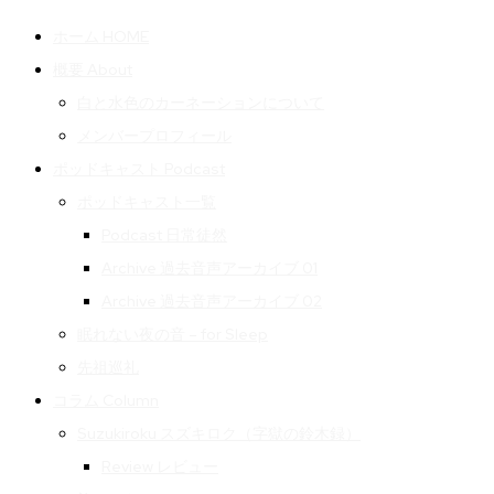
ホーム HOME
概要 About
白と水色のカーネーションについて
メンバープロフィール
ポッドキャスト Podcast
ポッドキャスト一覧
Podcast 日常徒然
Archive 過去音声アーカイブ 01
Archive 過去音声アーカイブ 02
眠れない夜の音 – for Sleep
先祖巡礼
コラム Column
Suzukiroku スズキロク（字獄の鈴木録）
Review レビュー