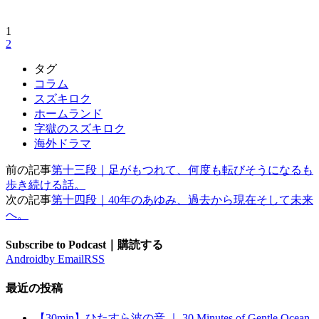
1
2
タグ
コラム
スズキロク
ホームランド
字獄のスズキロク
海外ドラマ
前の記事
第十三段｜足がもつれて、何度も転びそうになるも
歩き続ける話。
次の記事
第十四段｜40年のあゆみ、過去から現在そして未来
へ。
Subscribe to Podcast｜購読する
Android
by Email
RSS
最近の投稿
【30min】ひたすら波の音 ｜ 30 Minutes of Gentle Ocean