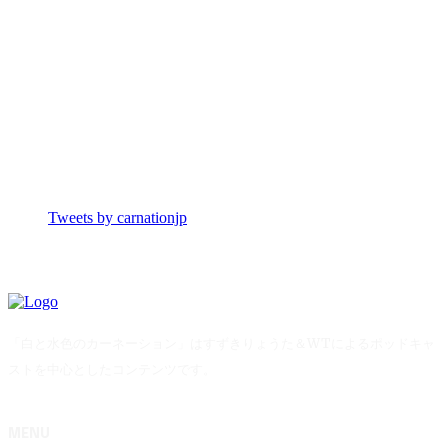
Tweets by carnationjp
「白と水色のカーネーション」はすずきりょうた＆WTによるポッドキャ
ストを中心としたコンテンツです。
MENU