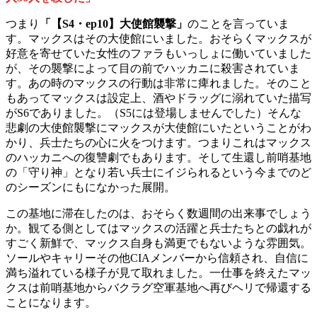
つまり
「【S4・ep10】大使館襲撃」
のことを言っていま
す。マックスはその大使館にいました。おそらくマックスが
好意を寄せていた女性のファラもいっしょに働いていました
が、その襲撃によって目の前でハッカニに殺害されていま
す。あの時のマックスの行動は非常に痺れました。そのこと
もあってマックスは設定上、酒やドラッグに溺れていた描写
がS6でありました。（S5には登場しませんでした）そんな
悲劇の大使館襲撃にマックスが大使館にいたということがわ
かり、兵士たちの心に火をつけます。つまりこれはマックス
のハッカニへの復讐劇でもあります。そして生還し前哨基地
の「守り神」となり若い兵士にイジられるという今までのど
のシーズンにもになかった展開。
この基地に滞在したのは、おそらく数週間の出来事でしょう
か。観てる側としてはマックスの活躍と兵士たちとの戯れが
すごく新鮮で、マックス自身も満更でもないような雰囲気。
ソールやキャリーその他CIAメンバーから信頼され、自信に
満ち溢れている様子が見て取れました。一仕事を終えたマッ
クスは前哨基地からバクラグ空軍基地へ再びヘリで帰還する
ことになります。