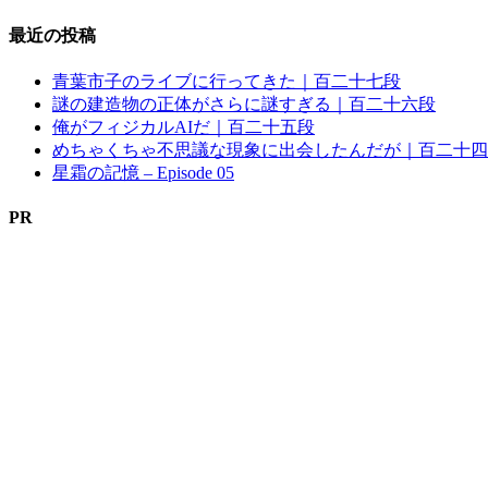
最近の投稿
青葉市子のライブに行ってきた｜百二十七段
謎の建造物の正体がさらに謎すぎる｜百二十六段
俺がフィジカルAIだ｜百二十五段
めちゃくちゃ不思議な現象に出会したんだが｜百二十四
星霜の記憶 – Episode 05
PR