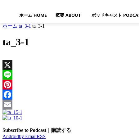
ホーム HOME
概要 ABOUT
ポッドキャスト PODCA
ホーム
ta_3-1
ta_3-1
ta_3-1
X
Line
Pinterest
Facebook
Email
Subscribe to Podcast｜購読する
Android
by Email
RSS