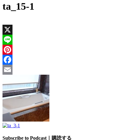
ta_15-1
X
Line
Pinterest
Facebook
Email
Subscribe to Podcast｜購読する