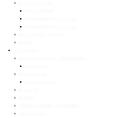
ポッドキャスト一覧
Podcast 日常徒然
Archive 過去音声アーカイブ 01
Archive 過去音声アーカイブ 02
眠れない夜の音 – for Sleep
先祖巡礼
コラム Column
Suzukiroku スズキロク（字獄の鈴木録）
Review レビュー
旅のおもひで Blog
Travelogue 旅行記
街とカメラ
Blog 雑記
PDF新聞｜白水新聞（旧おはな新聞）
Column コラム