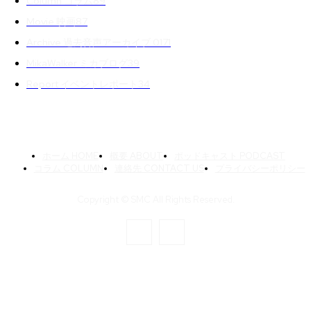
Column コラム
89
Movie 映画
87
Archive 過去音声アーカイブ 01
71
MikaWalker ミカブログ
39
Report イベントレポート
34
ホーム HOME
概要 ABOUT
ポッドキャスト PODCAST
コラム COLUMN
連絡先 CONTACT US
プライバシーポリシー
Copyright © SMC All Rights Reserved.