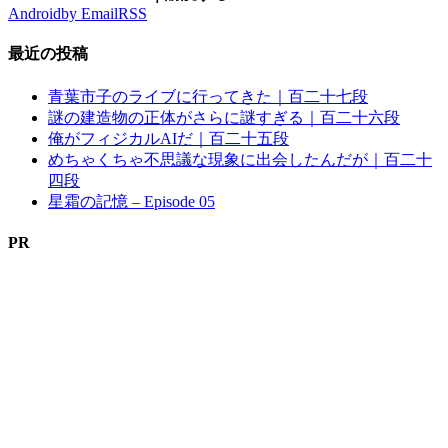
Android
by Email
RSS
最近の投稿
青葉市子のライブに行ってきた｜百二十七段
謎の建造物の正体がさらに謎すぎる｜百二十六段
俺がフィジカルAIだ｜百二十五段
めちゃくちゃ不思議な現象に出会したんだが｜百二十
四段
星霜の記憶 – Episode 05
PR