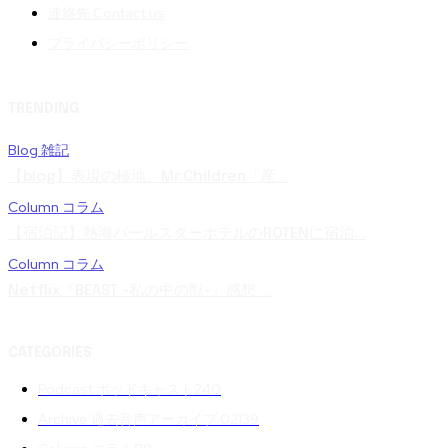
連絡先 Contact us
プライバシーポリシー
TRENDING
Blog 雑記
【blog】表現の極地。Mr.Children「産...
Column コラム
【宿泊記】熱海パールスターホテルのROTENに宿泊...
Column コラム
Netflix『BEAST -私の中の獣-』感想 ...
CATEGORIES
Podcast ポッドキャスト
240
Archive 過去音声アーカイブ 02
139