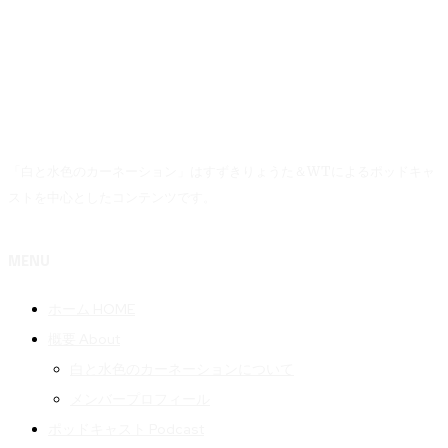
「白と水色のカーネーション」はすずきりょうた＆WTによるポッドキャ
ストを中心としたコンテンツです。
MENU
ホーム HOME
概要 About
白と水色のカーネーションについて
メンバープロフィール
ポッドキャスト Podcast