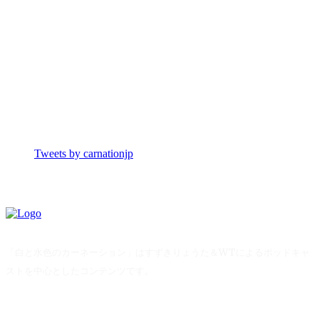
Tweets by carnationjp
「白と水色のカーネーション」はすずきりょうた＆WTによるポッドキャ
ストを中心としたコンテンツです。