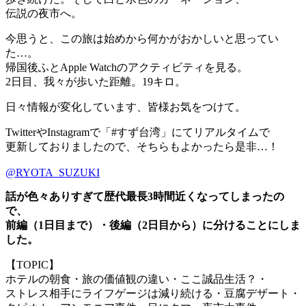
伝説の夜市へ。
今思うと、この旅は始めから何かがおかしいと思ってい
た…。
帰国後ふとApple Watchのアクティビティを見る。
2日目、我々が歩いた距離。19キロ。
日々情報が変化しています、皆様お気をつけて。
TwitterやInstagramで「#すず台湾」にてリアルタイムで
更新しておりましたので、そちらもよかったら是非…！
@RYOTA_SUZUKI
話が色々ありすぎて歴代最長3時間近くなってしまったの
で、
前編（1日目まで）・後編（2日目から）に分けることにしま
した。
【TOPIC】
ホテルの朝食・旅の価値観の違い・ここ誠品生活？・
ストレス相手にライフゲージは減り続ける・豆腐デザート・