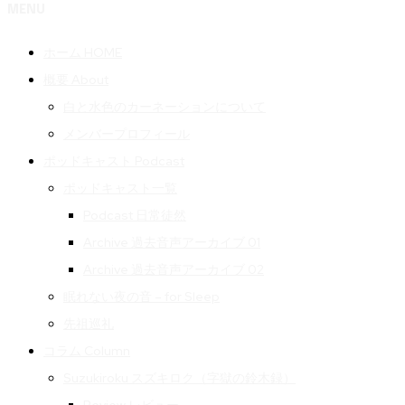
MENU
ホーム HOME
概要 About
白と水色のカーネーションについて
メンバープロフィール
ポッドキャスト Podcast
ポッドキャスト一覧
Podcast 日常徒然
Archive 過去音声アーカイブ 01
Archive 過去音声アーカイブ 02
眠れない夜の音 – for Sleep
先祖巡礼
コラム Column
Suzukiroku スズキロク（字獄の鈴木録）