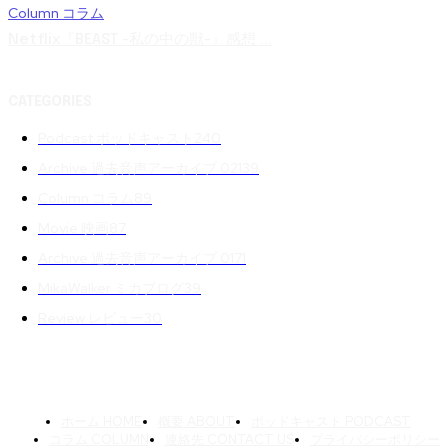
Column コラム
Netflix『BEAST -私の中の獣-』感想 ...
CATEGORIES
Podcast ポッドキャスト
240
Archive 過去音声アーカイブ 02
139
Column コラム
89
Movie 映画
87
Archive 過去音声アーカイブ 01
71
MikaWalker ミカブログ
39
Review レビュー
30
ホーム HOME
概要 ABOUT
ポッドキャスト PODCAST
コラム COLUMN
連絡先 CONTACT US
プライバシーポリシー