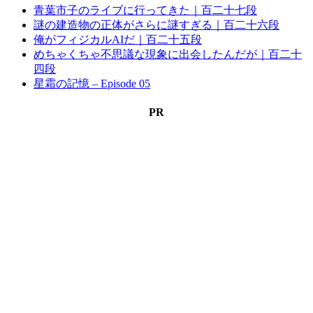
青葉市子のライブに行ってきた｜百二十七段
謎の建造物の正体がさらに謎すぎる｜百二十六段
俺がフィジカルAIだ｜百二十五段
めちゃくちゃ不思議な現象に出会したんだが｜百二十
四段
星霜の記憶 – Episode 05
PR