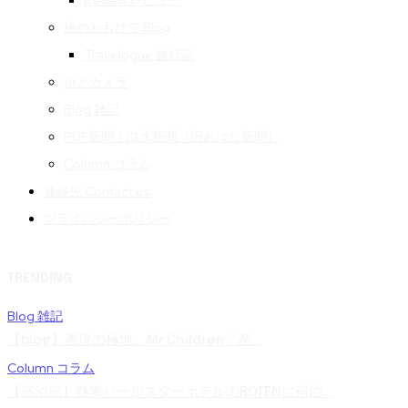
Review レビュー
旅のおもひで Blog
Travelogue 旅行記
街とカメラ
Blog 雑記
PDF新聞｜白水新聞（旧おはな新聞）
Column コラム
連絡先 Contact us
プライバシーポリシー
TRENDING
Blog 雑記
【blog】表現の極地。Mr.Children「産...
Column コラム
【宿泊記】熱海パールスターホテルのROTENに宿泊...