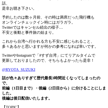
話、
是非お聴き下さい。
予約したのは数ヶ月前、その時は満席だった飛行機も
オンラインチェックイン時にはガラガラ。
Twitterではキャンセル続出の様子…
不安と衝動と事件旅の始まり。
これから台湾へ行かれる方も不安に感じられること、
多々あるかと思いますが何かの参考になれば幸いです。
TwitterやInstagramで「#すず台湾」にてリアルタイムで
更新しておりましたので、そちらもよかったら是非！
@RYOTA_SUZUKI
話が色々ありすぎて歴代最長3時間近くなってしまったの
で、
前編（1日目まで）・後編（2日目から）に分けることにしま
した。
後編は後日配信いたします。
【TOPIC】