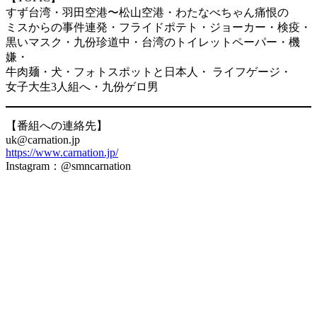
すず台湾・羽田空港〜松山空港・わたなべちゃん痛恨の
ミスからの事件連発・フライドポテト・ジョーカー・検疫・
黒いマスク・九份珍道中・台湾のトイレットペーパー・機
嫌・
牛肉麺・犬・フォトスポットと日本人・ ライフゲージ・
女子大生3人組へ・九份ゲロ男
【番組への連絡先】
uk@carnation.jp
https://www.carnation.jp/
Instagram：@smncarnation