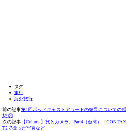
タグ
旅行
海外旅行
前の記事
第1回ポッドキャストアワードの結果についての感
想 ②
次の記事
【Column】旅とカメラ。Part4（台湾）｜CONTAX
T2で撮った写真など