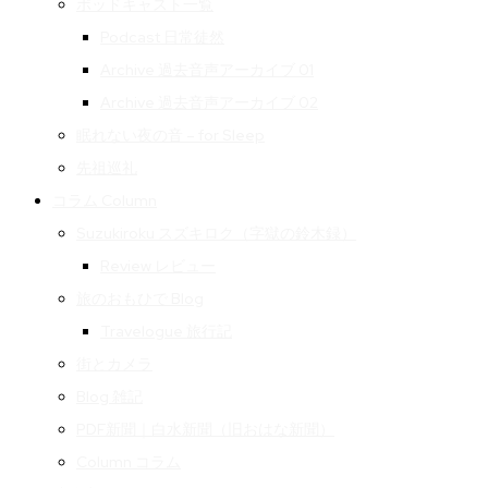
ポッドキャスト一覧
Podcast 日常徒然
Archive 過去音声アーカイブ 01
Archive 過去音声アーカイブ 02
眠れない夜の音 – for Sleep
先祖巡礼
コラム Column
Suzukiroku スズキロク（字獄の鈴木録）
Review レビュー
旅のおもひで Blog
Travelogue 旅行記
街とカメラ
Blog 雑記
PDF新聞｜白水新聞（旧おはな新聞）
Column コラム