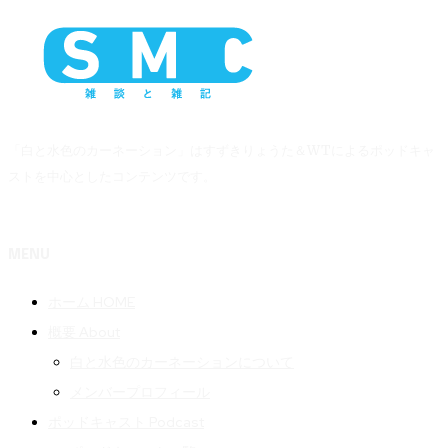
「白と水色のカーネーション」はすずきりょうた＆WTによるポッドキャ
ストを中心としたコンテンツです。
MENU
ホーム HOME
概要 About
白と水色のカーネーションについて
メンバープロフィール
ポッドキャスト Podcast