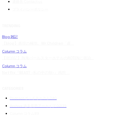
連絡先 Contact us
プライバシーポリシー
TRENDING
Blog 雑記
【blog】表現の極地。Mr.Children「産...
Column コラム
【宿泊記】熱海パールスターホテルのROTENに宿泊...
Column コラム
Netflix『BEAST -私の中の獣-』感想 ...
CATEGORIES
Podcast ポッドキャスト
240
Archive 過去音声アーカイブ 02
139
Column コラム
89