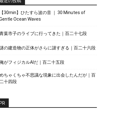
最近の投稿
【30min】ひたすら波の音 ｜ 30 Minutes of
Gentle Ocean Waves
青葉市子のライブに行ってきた｜百二十七段
謎の建造物の正体がさらに謎すぎる｜百二十六段
俺がフィジカルAIだ｜百二十五段
めちゃくちゃ不思議な現象に出会したんだが｜百
二十四段
PR