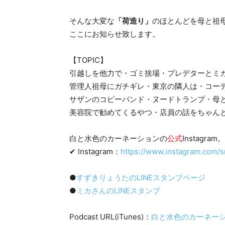
そんな大変な
「荷造り」
のほとんどを母と祖
ここにお知らせ致します。
【TOPIC】
引越しを他力で・ゴミ捨場・プレデターとミ
管理人祖母にガチギレ・東京の隣人は・コー
サザンのコピーバンド・ヌードトランプ・母
美容院で勧めてくるやつ・店員の話をちゃん
白と水色のカーネーションの
公式
Instagram。
✔ Instagram：
https://www.instagram.com/s
●
すずきりょうたのLINEスタンプページ
●
ミカさんのLINEスタンプ
Podcast URL(iTunes)：
白と水色のカーネーション