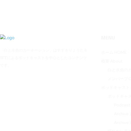
MENU
「白と水色のカーネーション」はすずきりょうた＆
ホーム HOME
WTによるポッドキャストを中心としたコンテンツ
概要 About
です。
白と水色の
メンバープ
ポッドキャスト P
ポッドキャ
Podcas
Archi
Archi