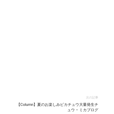
次の記事
【Column】夏のお楽しみピカチュウ大量発生チ
ュウ – ミカブログ