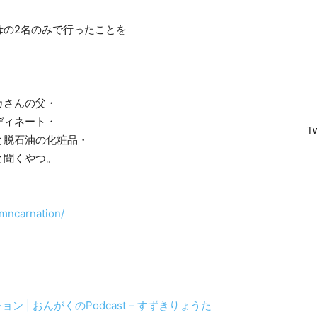
母の2名のみで行ったことを
カさんの父・
ディネート・
T
と脱石油の化粧品・
と聞くやつ。
mncarnation/
 | おんがくのPodcast – すずきりょうた