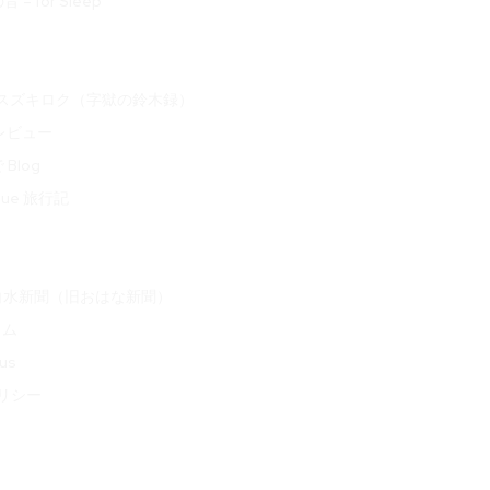
– for Sleep
oku スズキロク（字獄の鈴木録）
 レビュー
Blog
ogue 旅行記
白水新聞（旧おはな新聞）
ラム
us
リシー