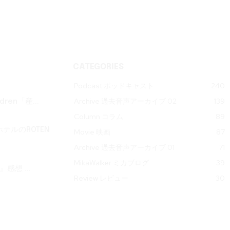
CATEGORIES
Podcast ポッドキャスト
240
Archive 過去音声アーカイブ 02
139
ren「産...
Column コラム
89
テルのROTEN
Movie 映画
87
Archive 過去音声アーカイブ 01
71
MikaWalker ミカブログ
39
』感想 ...
Review レビュー
30