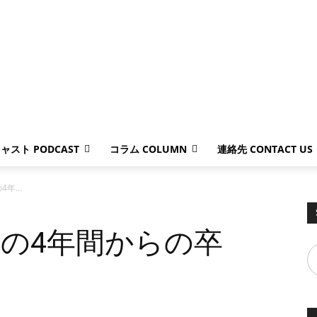
ャスト PODCAST
コラム COLUMN
連絡先 CONTACT US
年...
（この4年間からの卒