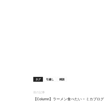
タグ
引越し
雑談
前の記事
【Column】ラーメン食べたい – ミカブログ