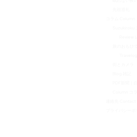
眠れない夜の音 
先祖巡礼
コラム Column
Suzukir
Review
旅のおもひで 
Travel
街とカメラ
Blog 雑記
PDF新聞｜
Column コ
連絡先 Contact 
プライバシーポ