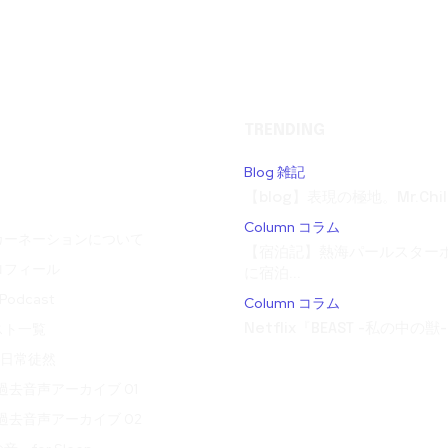
TRENDING
Blog 雑記
【blog】表現の極地。Mr.Child
Column コラム
カーネーションについて
【宿泊記】熱海パールスターホ
ロフィール
に宿泊...
odcast
Column コラム
スト一覧
Netflix『BEAST -私の中の獣-
t 日常徒然
ve 過去音声アーカイブ 01
ve 過去音声アーカイブ 02