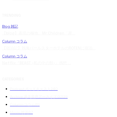
TRENDING
Blog 雑記
【blog】表現の極地。Mr.Children「産...
Column コラム
【宿泊記】熱海パールスターホテルのROTENに宿泊...
Column コラム
Netflix『BEAST -私の中の獣-』感想 ...
CATEGORIES
Podcast ポッドキャスト
240
Archive 過去音声アーカイブ 02
139
Column コラム
89
Movie 映画
87