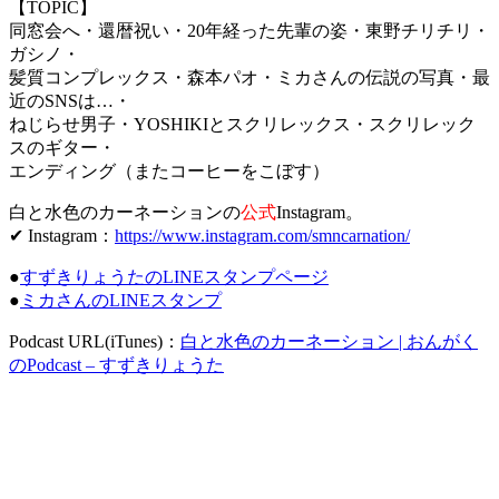
【TOPIC】
同窓会へ・還暦祝い・20年経った先輩の姿・東野チリチリ・
ガシノ・
髪質コンプレックス・森本パオ・ミカさんの伝説の写真・最
近のSNSは…・
ねじらせ男子・YOSHIKIとスクリレックス・スクリレック
スのギター・
エンディング（またコーヒーをこぼす）
白と水色のカーネーションの
公式
Instagram。
✔ Instagram：
https://www.instagram.com/smncarnation/
●
すずきりょうたのLINEスタンプページ
●
ミカさんのLINEスタンプ
Podcast URL(iTunes)：
白と水色のカーネーション | おんがく
のPodcast – すずきりょうた