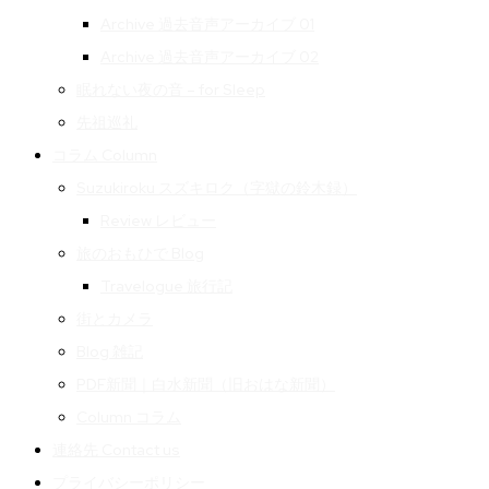
Archive 過去音声アーカイブ 01
Archive 過去音声アーカイブ 02
眠れない夜の音 – for Sleep
先祖巡礼
コラム Column
Suzukiroku スズキロク（字獄の鈴木録）
Review レビュー
旅のおもひで Blog
Travelogue 旅行記
街とカメラ
Blog 雑記
PDF新聞｜白水新聞（旧おはな新聞）
Column コラム
連絡先 Contact us
プライバシーポリシー