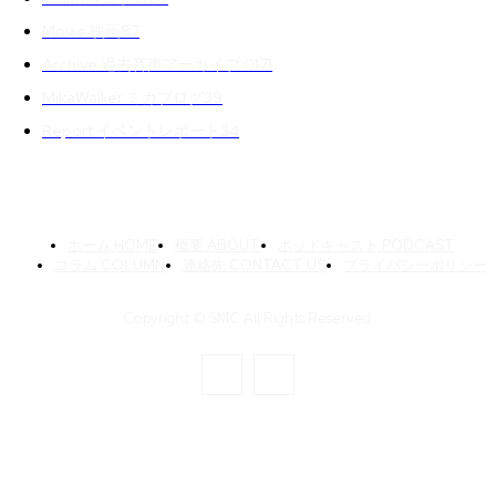
Movie 映画
87
Archive 過去音声アーカイブ 01
71
MikaWalker ミカブログ
39
Report イベントレポート
34
ホーム HOME
概要 ABOUT
ポッドキャスト PODCAST
コラム COLUMN
連絡先 CONTACT US
プライバシーポリシー
Copyright © SMC All Rights Reserved.