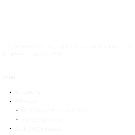
「白と水色のカーネーション」はすずきりょうた＆WTによるポッドキャ
ストを中心としたコンテンツです。
MENU
ホーム HOME
概要 About
白と水色のカーネーションについて
メンバープロフィール
ポッドキャスト Podcast