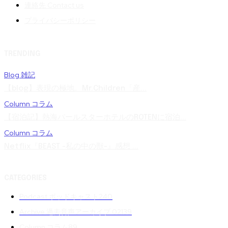
連絡先 Contact us
プライバシーポリシー
TRENDING
Blog 雑記
【blog】表現の極地。Mr.Children「産...
Column コラム
【宿泊記】熱海パールスターホテルのROTENに宿泊...
Column コラム
Netflix『BEAST -私の中の獣-』感想 ...
CATEGORIES
Podcast ポッドキャスト
240
Archive 過去音声アーカイブ 02
139
Column コラム
89