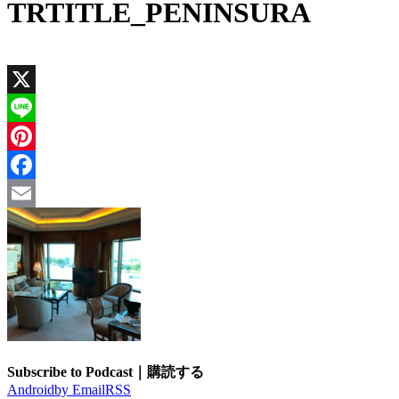
TRTITLE_PENINSURA
X
Line
Pinterest
Facebook
Email
Subscribe to Podcast｜購読する
Android
by Email
RSS