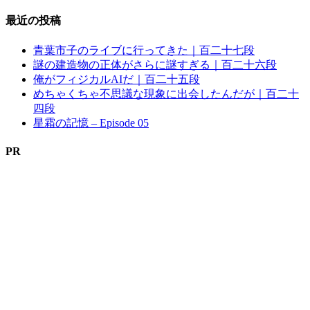
最近の投稿
青葉市子のライブに行ってきた｜百二十七段
謎の建造物の正体がさらに謎すぎる｜百二十六段
俺がフィジカルAIだ｜百二十五段
めちゃくちゃ不思議な現象に出会したんだが｜百二十
四段
星霜の記憶 – Episode 05
PR