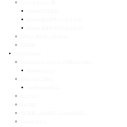
ポッドキャスト一覧
Podcast 日常徒然
Archive 過去音声アーカイブ 01
Archive 過去音声アーカイブ 02
眠れない夜の音 – for Sleep
先祖巡礼
コラム Column
Suzukiroku スズキロク（字獄の鈴木録）
Review レビュー
旅のおもひで Blog
Travelogue 旅行記
街とカメラ
Blog 雑記
PDF新聞｜白水新聞（旧おはな新聞）
Column コラム