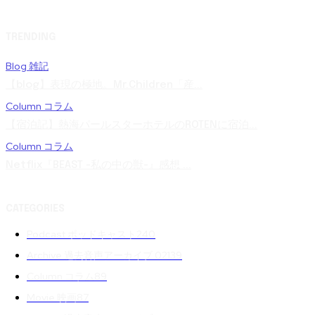
TRENDING
Blog 雑記
【blog】表現の極地。Mr.Children「産...
Column コラム
【宿泊記】熱海パールスターホテルのROTENに宿泊...
Column コラム
Netflix『BEAST -私の中の獣-』感想 ...
CATEGORIES
Podcast ポッドキャスト
240
Archive 過去音声アーカイブ 02
139
Column コラム
89
Movie 映画
87