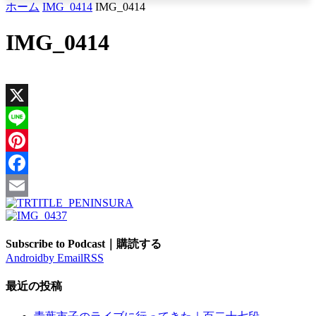
ホーム
IMG_0414
IMG_0414
IMG_0414
X
Line
Pinterest
Facebook
Email
Subscribe to Podcast｜購読する
Android
by Email
RSS
最近の投稿