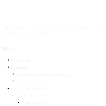
「白と水色のカーネーション」はすずきりょうた＆WTによるポッドキャ
ストを中心としたコンテンツです。
MENU
ホーム HOME
概要 About
白と水色のカーネーションについて
メンバープロフィール
ポッドキャスト Podcast
ポッドキャスト一覧
Podcast 日常徒然