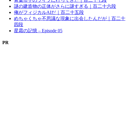
青葉市子のライブに行ってきた｜百二十七段
謎の建造物の正体がさらに謎すぎる｜百二十六段
俺がフィジカルAIだ｜百二十五段
めちゃくちゃ不思議な現象に出会したんだが｜百二十
四段
星霜の記憶 – Episode 05
PR