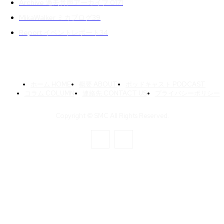
Archive 過去音声アーカイブ 01
71
MikaWalker ミカブログ
39
Report イベントレポート
34
ホーム HOME
概要 ABOUT
ポッドキャスト PODCAST
コラム COLUMN
連絡先 CONTACT US
プライバシーポリシー
Copyright © SMC All Rights Reserved.