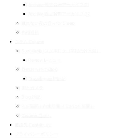
Archive 過去音声アーカイブ 01
Archive 過去音声アーカイブ 02
眠れない夜の音 – for Sleep
先祖巡礼
コラム Column
Suzukiroku スズキロク（字獄の鈴木録）
Review レビュー
旅のおもひで Blog
Travelogue 旅行記
街とカメラ
Blog 雑記
PDF新聞｜白水新聞（旧おはな新聞）
Column コラム
連絡先 Contact us
プライバシーポリシー