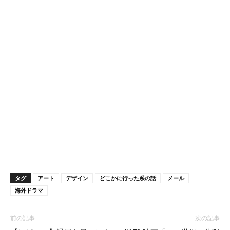
タグ
アート
デザイン
どこかに行った系の話
メール
海外ドラマ
前の記事
次の記事