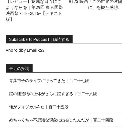
【レビュー】退屈な日々にさ
#173 映画「この世界の片隅
ようならを｜第29回 東京国際
に」を観た感想。
映画祭 -TIFF2016-【テキスト
版】
Subscribe to Podcast｜購読する
Android
by Email
RSS
最近の投稿
青葉市子のライブに行ってきた｜百二十七段
謎の建造物の正体がさらに謎すぎる｜百二十六段
俺がフィジカルAIだ｜百二十五段
めちゃくちゃ不思議な現象に出会したんだが｜百二十四段