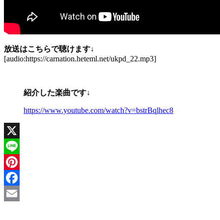
放送はこちらで聴けます↓
[audio:https://carnation.heteml.net/ukpd_22.mp3]
紹介した楽曲です↓
https://www.youtube.com/watch?v=bstrBqlhec8
X
Line
Pinterest
Facebook
Email