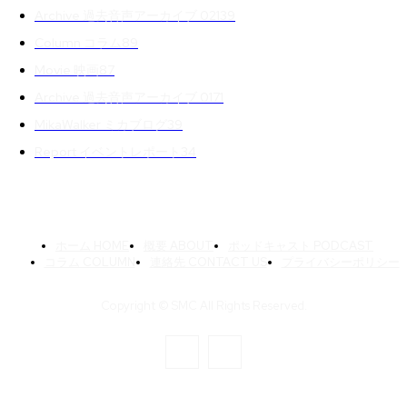
Archive 過去音声アーカイブ 02
139
Column コラム
89
Movie 映画
87
Archive 過去音声アーカイブ 01
71
MikaWalker ミカブログ
39
Report イベントレポート
34
ホーム HOME
概要 ABOUT
ポッドキャスト PODCAST
コラム COLUMN
連絡先 CONTACT US
プライバシーポリシー
Copyright © SMC All Rights Reserved.