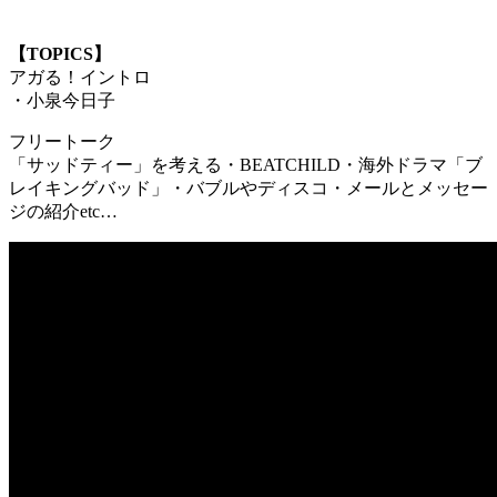
【TOPICS】
アガる！イントロ
・小泉今日子
フリートーク
「サッドティー」を考える・BEATCHILD・海外ドラマ「ブ
レイキングバッド」・バブルやディスコ・メールとメッセー
ジの紹介etc…