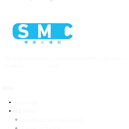
「白と水色のカーネーション」はすずきりょうた＆WTによるポッドキャ
ストを中心としたコンテンツです。
MENU
ホーム HOME
概要 About
白と水色のカーネーションについて
メンバープロフィール