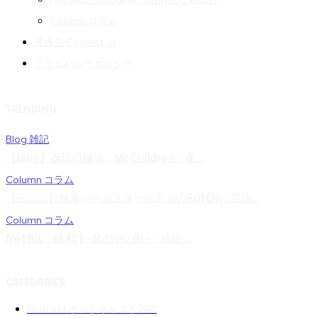
Column コラム
連絡先 Contact us
プライバシーポリシー
TRENDING
Blog 雑記
【blog】表現の極地。Mr.Children「産...
Column コラム
【宿泊記】熱海パールスターホテルのROTENに宿泊...
Column コラム
Netflix『BEAST -私の中の獣-』感想 ...
CATEGORIES
Podcast ポッドキャスト
240