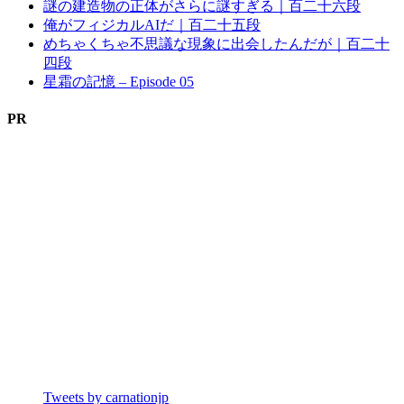
謎の建造物の正体がさらに謎すぎる｜百二十六段
俺がフィジカルAIだ｜百二十五段
めちゃくちゃ不思議な現象に出会したんだが｜百二十
四段
星霜の記憶 – Episode 05
PR
Tweets by carnationjp