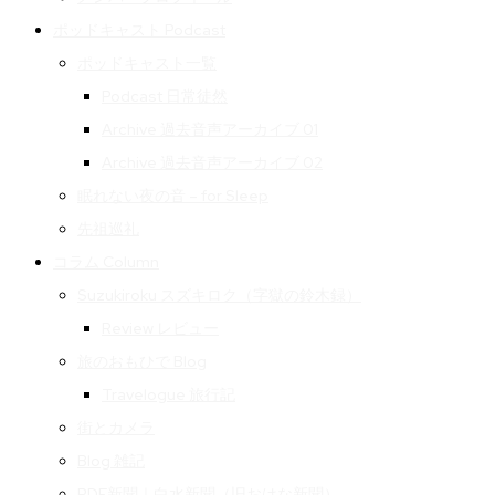
ポッドキャスト Podcast
ポッドキャスト一覧
Podcast 日常徒然
Archive 過去音声アーカイブ 01
Archive 過去音声アーカイブ 02
眠れない夜の音 – for Sleep
先祖巡礼
コラム Column
Suzukiroku スズキロク（字獄の鈴木録）
Review レビュー
旅のおもひで Blog
Travelogue 旅行記
街とカメラ
Blog 雑記
PDF新聞｜白水新聞（旧おはな新聞）