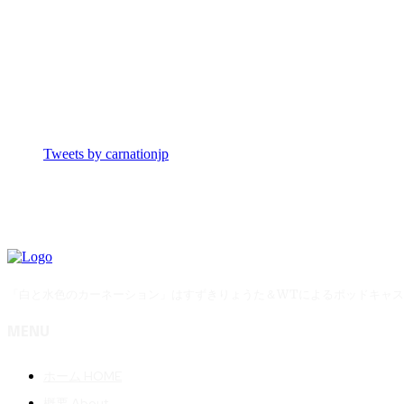
Tweets by carnationjp
「白と水色のカーネーション」はすずきりょうた＆WTによるポッドキャ
MENU
ホーム HOME
概要 About