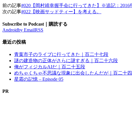
前の記事
#020【岡村靖幸握手会に行ってきた】※追記：2016年
次の記事
#022【映画サッドティー】を考える。
Subscribe to Podcast｜購読する
Android
by Email
RSS
最近の投稿
青葉市子のライブに行ってきた｜百二十七段
謎の建造物の正体がさらに謎すぎる｜百二十六段
俺がフィジカルAIだ｜百二十五段
めちゃくちゃ不思議な現象に出会したんだが｜百二十四
星霜の記憶 – Episode 05
PR