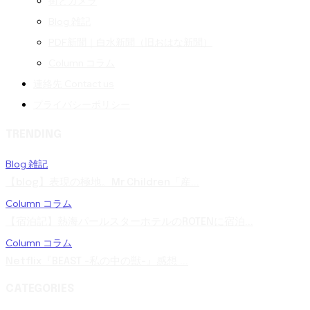
街とカメラ
Blog 雑記
PDF新聞｜白水新聞（旧おはな新聞）
Column コラム
連絡先 Contact us
プライバシーポリシー
TRENDING
Blog 雑記
【blog】表現の極地。Mr.Children「産...
Column コラム
【宿泊記】熱海パールスターホテルのROTENに宿泊...
Column コラム
Netflix『BEAST -私の中の獣-』感想 ...
CATEGORIES