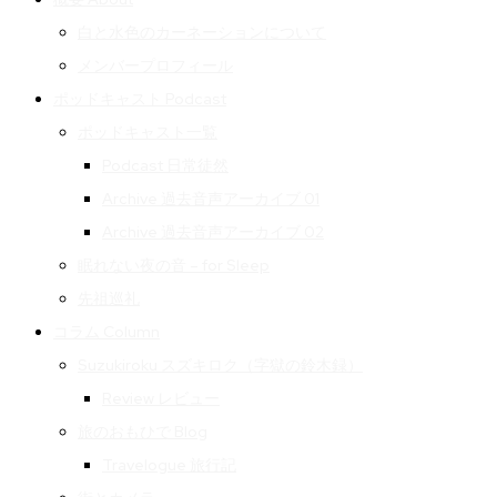
白と水色のカーネーションについて
メンバープロフィール
ポッドキャスト Podcast
ポッドキャスト一覧
Podcast 日常徒然
Archive 過去音声アーカイブ 01
Archive 過去音声アーカイブ 02
眠れない夜の音 – for Sleep
先祖巡礼
コラム Column
Suzukiroku スズキロク（字獄の鈴木録）
Review レビュー
旅のおもひで Blog
Travelogue 旅行記