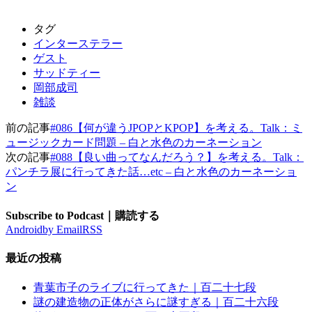
タグ
インターステラー
ゲスト
サッドティー
岡部成司
雑談
前の記事
#086【何が違うJPOPとKPOP】を考える。Talk：ミ
ュージックカード問題 – 白と水色のカーネーション
次の記事
#088【良い曲ってなんだろう？】を考える。Talk：
パンチラ展に行ってきた話…etc – 白と水色のカーネーショ
ン
Subscribe to Podcast｜購読する
Android
by Email
RSS
最近の投稿
青葉市子のライブに行ってきた｜百二十七段
謎の建造物の正体がさらに謎すぎる｜百二十六段