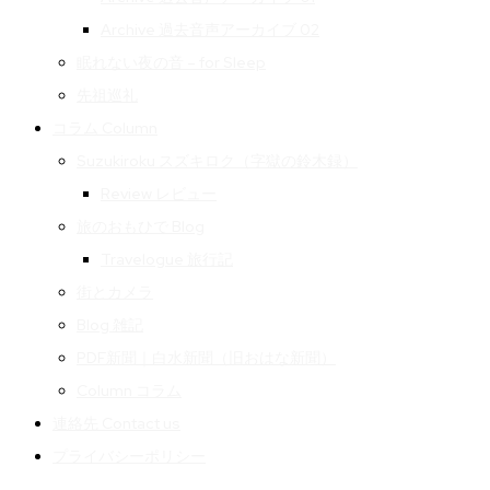
Archive 過去音声アーカイブ 02
眠れない夜の音 – for Sleep
先祖巡礼
コラム Column
Suzukiroku スズキロク（字獄の鈴木録）
Review レビュー
旅のおもひで Blog
Travelogue 旅行記
街とカメラ
Blog 雑記
PDF新聞｜白水新聞（旧おはな新聞）
Column コラム
連絡先 Contact us
プライバシーポリシー