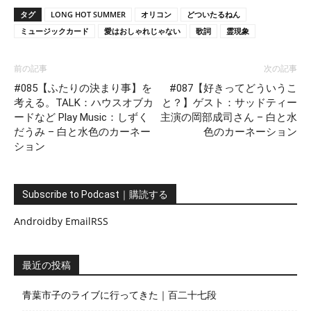
タグ
LONG HOT SUMMER
オリコン
どついたるねん
ミュージックカード
愛はおしゃれじゃない
歌詞
霊現象
前の記事
次の記事
#085【ふたりの決まり事】を
#087【好きってどういうこ
考える。TALK：ハウスオブカ
と？】ゲスト：サッドティー
ードなど Play Music：しずく
主演の岡部成司さん – 白と水
だうみ – 白と水色のカーネー
色のカーネーション
ション
Subscribe to Podcast｜購読する
Android
by Email
RSS
最近の投稿
青葉市子のライブに行ってきた｜百二十七段