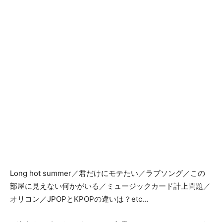
Long hot summer／君だけにモテたい／ラブソング／この
部屋に見えない何かがいる／ミュージックカード計上問題／
オリコン／JPOPとKPOPの違いは？etc…