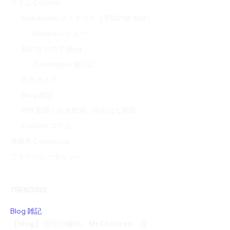
コラム Column
Suzukiroku スズキロク（字獄の鈴木録）
Review レビュー
旅のおもひで Blog
Travelogue 旅行記
街とカメラ
Blog 雑記
PDF新聞｜白水新聞（旧おはな新聞）
Column コラム
連絡先 Contact us
プライバシーポリシー
TRENDING
Blog 雑記
【blog】表現の極地。Mr.Children「産...