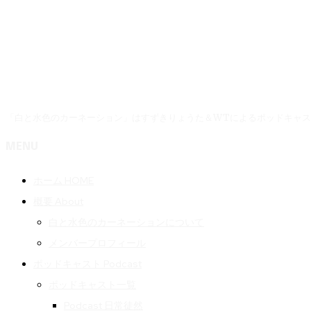
「白と水色のカーネーション」はすずきりょうた＆WTによるポッドキャ
MENU
ホーム HOME
概要 About
白と水色のカーネーションについて
メンバープロフィール
ポッドキャスト Podcast
ポッドキャスト一覧
Podcast 日常徒然