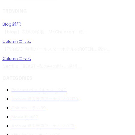
TRENDING
Blog 雑記
【blog】表現の極地。Mr.Children「産...
Column コラム
【宿泊記】熱海パールスターホテルのROTENに宿泊...
Column コラム
Netflix『BEAST -私の中の獣-』感想 ...
CATEGORIES
Podcast ポッドキャスト
240
Archive 過去音声アーカイブ 02
139
Column コラム
89
Movie 映画
87
Archive 過去音声アーカイブ 01
71