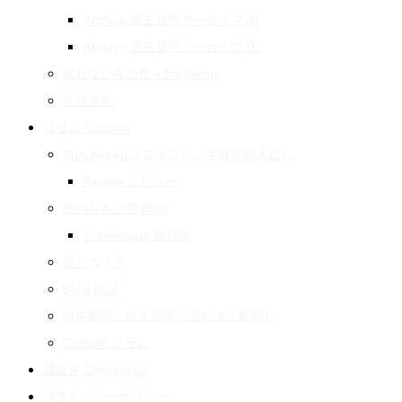
Archive 過去音声アーカイブ 01
Archive 過去音声アーカイブ 02
眠れない夜の音 – for Sleep
先祖巡礼
コラム Column
Suzukiroku スズキロク（字獄の鈴木録）
Review レビュー
旅のおもひで Blog
Travelogue 旅行記
街とカメラ
Blog 雑記
PDF新聞｜白水新聞（旧おはな新聞）
Column コラム
連絡先 Contact us
プライバシーポリシー