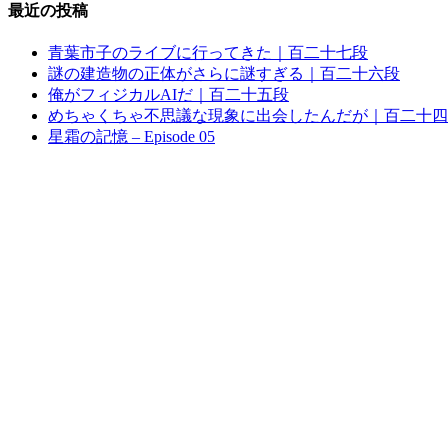
最近の投稿
青葉市子のライブに行ってきた｜百二十七段
謎の建造物の正体がさらに謎すぎる｜百二十六段
俺がフィジカルAIだ｜百二十五段
めちゃくちゃ不思議な現象に出会したんだが｜百二十四
星霜の記憶 – Episode 05