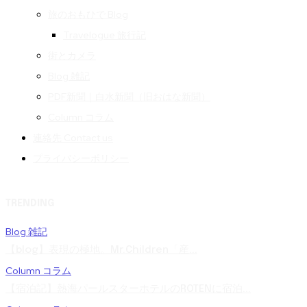
旅のおもひで Blog
Travelogue 旅行記
街とカメラ
Blog 雑記
PDF新聞｜白水新聞（旧おはな新聞）
Column コラム
連絡先 Contact us
プライバシーポリシー
TRENDING
Blog 雑記
【blog】表現の極地。Mr.Children「産...
Column コラム
【宿泊記】熱海パールスターホテルのROTENに宿泊...