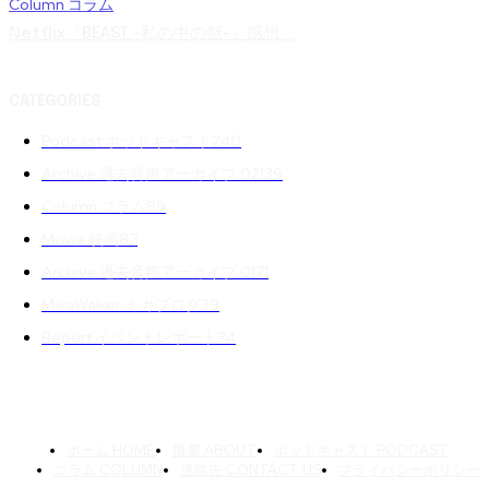
Column コラム
Netflix『BEAST -私の中の獣-』感想 ...
CATEGORIES
Podcast ポッドキャスト
240
Archive 過去音声アーカイブ 02
139
Column コラム
89
Movie 映画
87
Archive 過去音声アーカイブ 01
71
MikaWalker ミカブログ
39
Report イベントレポート
34
ホーム HOME
概要 ABOUT
ポッドキャスト PODCAST
コラム COLUMN
連絡先 CONTACT US
プライバシーポリシー