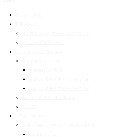
MENU
ホーム HOME
概要 About
白と水色のカーネーションについて
メンバープロフィール
ポッドキャスト Podcast
ポッドキャスト一覧
Podcast 日常徒然
Archive 過去音声アーカイブ 01
Archive 過去音声アーカイブ 02
眠れない夜の音 – for Sleep
先祖巡礼
コラム Column
Suzukiroku スズキロク（字獄の鈴木録）
Review レビュー