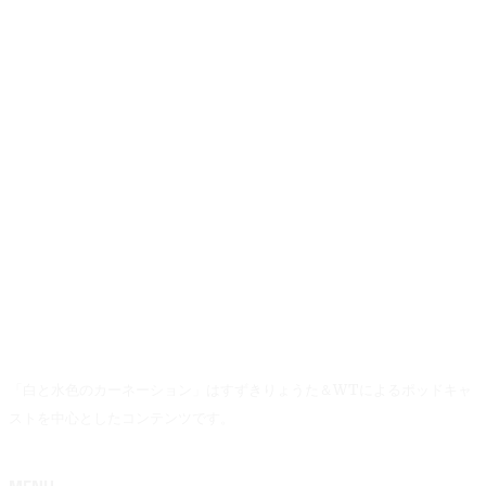
「白と水色のカーネーション」はすずきりょうた＆WTによるポッドキャ
ストを中心としたコンテンツです。