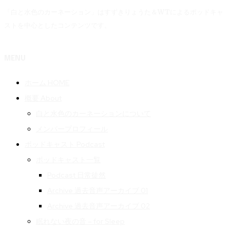
「白と水色のカーネーション」はすずきりょうた＆WTによるポッドキャ
ストを中心としたコンテンツです。
MENU
ホーム HOME
概要 About
白と水色のカーネーションについて
メンバープロフィール
ポッドキャスト Podcast
ポッドキャスト一覧
Podcast 日常徒然
Archive 過去音声アーカイブ 01
Archive 過去音声アーカイブ 02
眠れない夜の音 – for Sleep