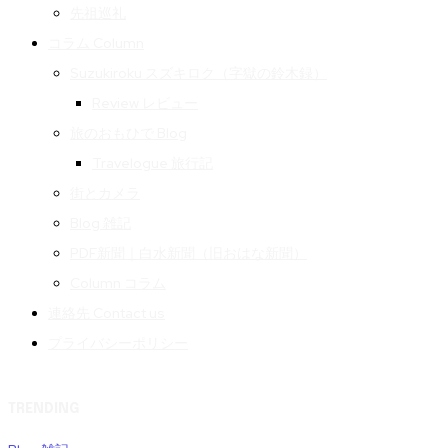
先祖巡礼
コラム Column
Suzukiroku スズキロク（字獄の鈴木録）
Review レビュー
旅のおもひで Blog
Travelogue 旅行記
街とカメラ
Blog 雑記
PDF新聞｜白水新聞（旧おはな新聞）
Column コラム
連絡先 Contact us
プライバシーポリシー
TRENDING