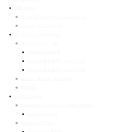
概要 About
白と水色のカーネーションについて
メンバープロフィール
ポッドキャスト Podcast
ポッドキャスト一覧
Podcast 日常徒然
Archive 過去音声アーカイブ 01
Archive 過去音声アーカイブ 02
眠れない夜の音 – for Sleep
先祖巡礼
コラム Column
Suzukiroku スズキロク（字獄の鈴木録）
Review レビュー
旅のおもひで Blog
Travelogue 旅行記