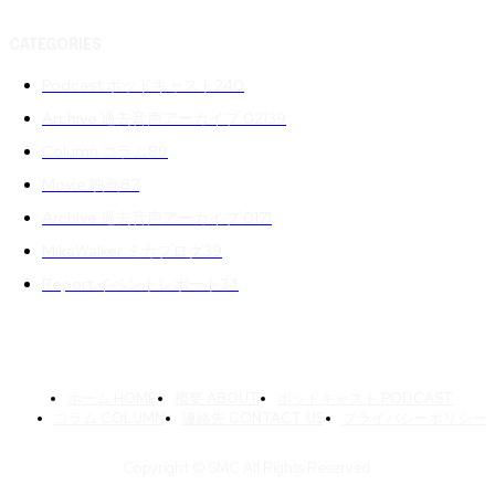
CATEGORIES
Podcast ポッドキャスト
240
Archive 過去音声アーカイブ 02
139
Column コラム
89
Movie 映画
87
Archive 過去音声アーカイブ 01
71
MikaWalker ミカブログ
39
Report イベントレポート
34
ホーム HOME
概要 ABOUT
ポッドキャスト PODCAST
コラム COLUMN
連絡先 CONTACT US
プライバシーポリシー
Copyright © SMC All Rights Reserved.