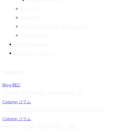
街とカメラ
Blog 雑記
PDF新聞｜白水新聞（旧おはな新聞）
Column コラム
連絡先 Contact us
プライバシーポリシー
TRENDING
Blog 雑記
【blog】表現の極地。Mr.Children「産...
Column コラム
【宿泊記】熱海パールスターホテルのROTENに宿泊...
Column コラム
Netflix『BEAST -私の中の獣-』感想 ...