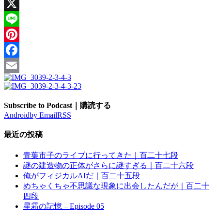
X
Line
Pinterest
Facebook
Email
Subscribe to Podcast｜購読する
Android
by Email
RSS
最近の投稿
青葉市子のライブに行ってきた｜百二十七段
謎の建造物の正体がさらに謎すぎる｜百二十六段
俺がフィジカルAIだ｜百二十五段
めちゃくちゃ不思議な現象に出会したんだが｜百二十
四段
星霜の記憶 – Episode 05