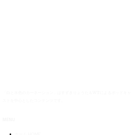
「白と水色のカーネーション」はすずきりょうた＆WTによるポッドキャ
ストを中心としたコンテンツです。
MENU
ホーム HOME