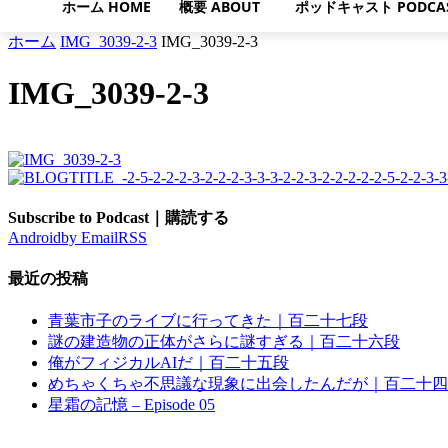
ホーム HOME
概要 ABOUT
ポッドキャスト PODCA
ホーム
IMG_3039-2-3
IMG_3039-2-3
IMG_3039-2-3
Subscribe to Podcast｜購読する
Android
by Email
RSS
最近の投稿
青葉市子のライブに行ってきた｜百二十七段
謎の建造物の正体がさらに謎すぎる｜百二十六段
俺がフィジカルAIだ｜百二十五段
めちゃくちゃ不思議な現象に出会したんだが｜百二十四
星霜の記憶 – Episode 05