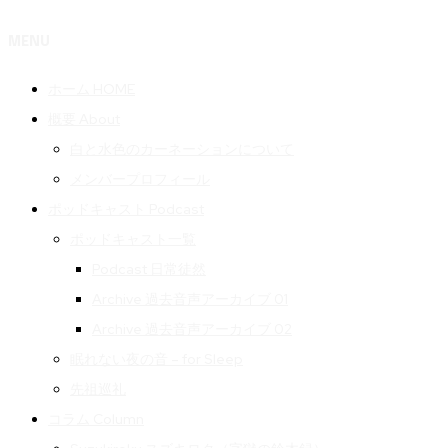
MENU
ホーム HOME
概要 About
白と水色のカーネーションについて
メンバープロフィール
ポッドキャスト Podcast
ポッドキャスト一覧
Podcast 日常徒然
Archive 過去音声アーカイブ 01
Archive 過去音声アーカイブ 02
眠れない夜の音 – for Sleep
先祖巡礼
コラム Column