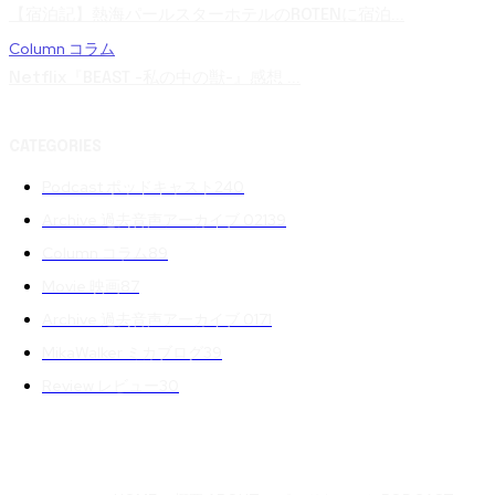
【宿泊記】熱海パールスターホテルのROTENに宿泊...
Column コラム
Netflix『BEAST -私の中の獣-』感想 ...
CATEGORIES
Podcast ポッドキャスト
240
Archive 過去音声アーカイブ 02
139
Column コラム
89
Movie 映画
87
Archive 過去音声アーカイブ 01
71
MikaWalker ミカブログ
39
Review レビュー
30