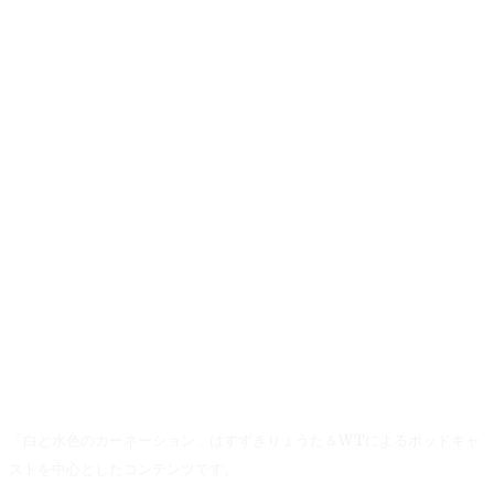
「白と水色のカーネーション」はすずきりょうた＆WTによるポッドキャ
ストを中心としたコンテンツです。