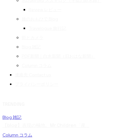
Suzukiroku スズキロク（字獄の鈴木録）
Review レビュー
旅のおもひで Blog
Travelogue 旅行記
街とカメラ
Blog 雑記
PDF新聞｜白水新聞（旧おはな新聞）
Column コラム
連絡先 Contact us
プライバシーポリシー
TRENDING
Blog 雑記
【blog】表現の極地。Mr.Children「産...
Column コラム