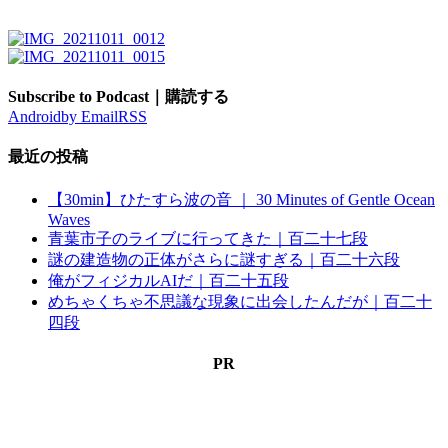
Subscribe to Podcast｜購読する
Android
by Email
RSS
最近の投稿
【30min】ひたすら波の音 ｜ 30 Minutes of Gentle Ocean
Waves
青葉市子のライブに行ってきた｜百二十七段
謎の建造物の正体がさらに謎すぎる｜百二十六段
俺がフィジカルAIだ｜百二十五段
めちゃくちゃ不思議な現象に出会したんだが｜百二十
四段
PR