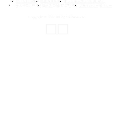
ホーム HOME
概要 ABOUT
ポッドキャスト PODCAST
コラム COLUMN
連絡先 CONTACT US
プライバシーポリシー
Copyright © SMC All Rights Reserved.