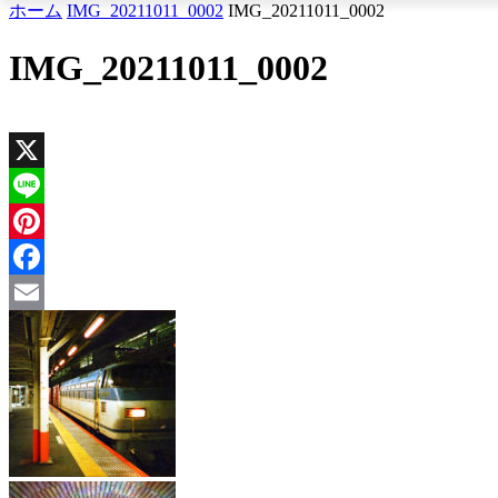
ホーム
IMG_20211011_0002
IMG_20211011_0002
IMG_20211011_0002
X
Line
Pinterest
Facebook
Email