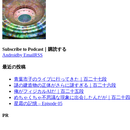
Subscribe to Podcast｜購読する
Android
by Email
RSS
最近の投稿
青葉市子のライブに行ってきた｜百二十七段
謎の建造物の正体がさらに謎すぎる｜百二十六段
俺がフィジカルAIだ｜百二十五段
めちゃくちゃ不思議な現象に出会したんだが｜百二十四
星霜の記憶 – Episode 05
PR