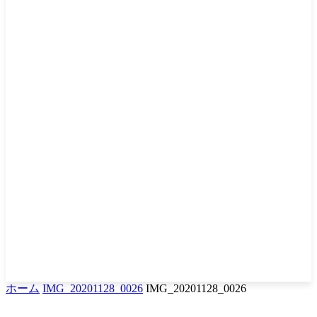
ホーム
IMG_20201128_0026
IMG_20201128_0026