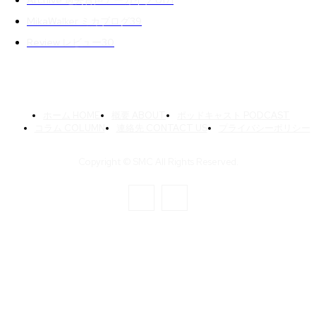
Archive 過去音声アーカイブ 01
71
MikaWalker ミカブログ
39
Review レビュー
30
ホーム HOME
概要 ABOUT
ポッドキャスト PODCAST
コラム COLUMN
連絡先 CONTACT US
プライバシーポリシー
Copyright © SMC All Rights Reserved.