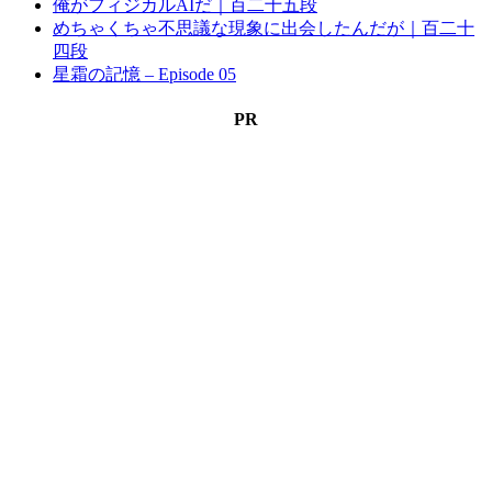
俺がフィジカルAIだ｜百二十五段
めちゃくちゃ不思議な現象に出会したんだが｜百二十
四段
星霜の記憶 – Episode 05
PR