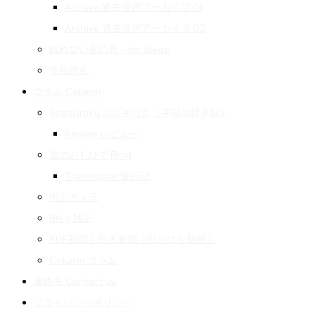
Archive 過去音声アーカイブ 01
Archive 過去音声アーカイブ 02
眠れない夜の音 – for Sleep
先祖巡礼
コラム Column
Suzukiroku スズキロク（字獄の鈴木録）
Review レビュー
旅のおもひで Blog
Travelogue 旅行記
街とカメラ
Blog 雑記
PDF新聞｜白水新聞（旧おはな新聞）
Column コラム
連絡先 Contact us
プライバシーポリシー