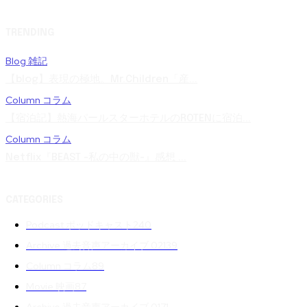
TRENDING
Blog 雑記
【blog】表現の極地。Mr.Children「産...
Column コラム
【宿泊記】熱海パールスターホテルのROTENに宿泊...
Column コラム
Netflix『BEAST -私の中の獣-』感想 ...
CATEGORIES
Podcast ポッドキャスト
240
Archive 過去音声アーカイブ 02
139
Column コラム
89
Movie 映画
87