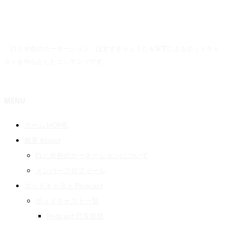
「白と水色のカーネーション」はすずきりょうた＆WTによるポッドキャ
ストを中心としたコンテンツです。
MENU
ホーム HOME
概要 About
白と水色のカーネーションについて
メンバープロフィール
ポッドキャスト Podcast
ポッドキャスト一覧
Podcast 日常徒然