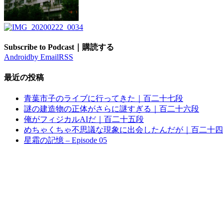
Subscribe to Podcast｜購読する
Android
by Email
RSS
最近の投稿
青葉市子のライブに行ってきた｜百二十七段
謎の建造物の正体がさらに謎すぎる｜百二十六段
俺がフィジカルAIだ｜百二十五段
めちゃくちゃ不思議な現象に出会したんだが｜百二十四
星霜の記憶 – Episode 05