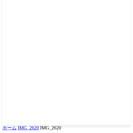
ホーム
IMG_2620
IMG_2620