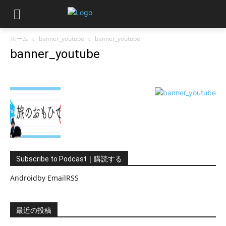
ホーム
banner_youtube
banner_youtube
banner_youtube
Subscribe to Podcast｜購読する
Android
by Email
RSS
最近の投稿