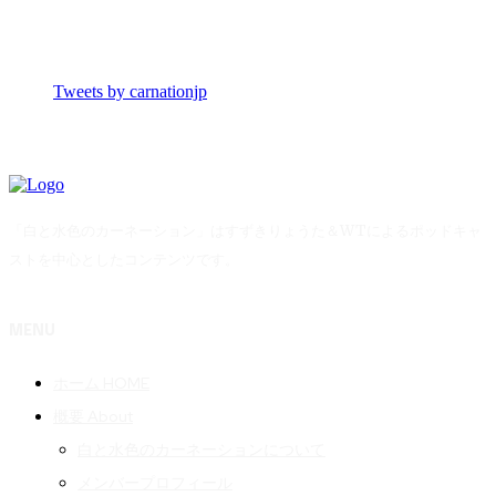
Tweets by carnationjp
「白と水色のカーネーション」はすずきりょうた＆WTによるポッドキャ
ストを中心としたコンテンツです。
MENU
ホーム HOME
概要 About
白と水色のカーネーションについて
メンバープロフィール