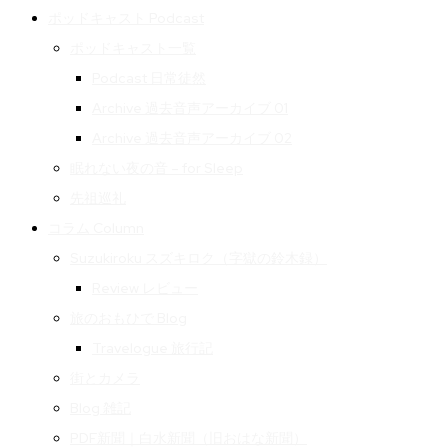
ポッドキャスト Podcast
ポッドキャスト一覧
Podcast 日常徒然
Archive 過去音声アーカイブ 01
Archive 過去音声アーカイブ 02
眠れない夜の音 – for Sleep
先祖巡礼
コラム Column
Suzukiroku スズキロク（字獄の鈴木録）
Review レビュー
旅のおもひで Blog
Travelogue 旅行記
街とカメラ
Blog 雑記
PDF新聞｜白水新聞（旧おはな新聞）