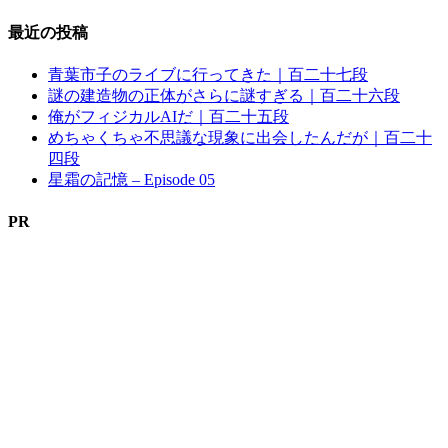
最近の投稿
青葉市子のライブに行ってきた｜百二十七段
謎の建造物の正体がさらに謎すぎる｜百二十六段
俺がフィジカルAIだ｜百二十五段
めちゃくちゃ不思議な現象に出会したんだが｜百二十
四段
星霜の記憶 – Episode 05
PR