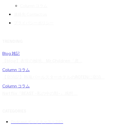
Column コラム
連絡先 Contact us
プライバシーポリシー
TRENDING
Blog 雑記
【blog】表現の極地。Mr.Children「産...
Column コラム
【宿泊記】熱海パールスターホテルのROTENに宿泊...
Column コラム
Netflix『BEAST -私の中の獣-』感想 ...
CATEGORIES
Podcast ポッドキャスト
240