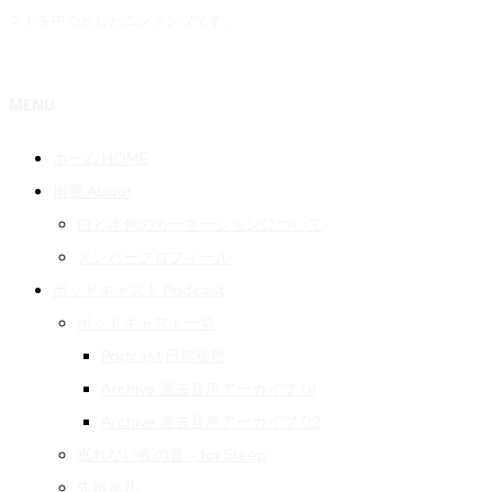
ストを中心としたコンテンツです。
MENU
ホーム HOME
概要 About
白と水色のカーネーションについて
メンバープロフィール
ポッドキャスト Podcast
ポッドキャスト一覧
Podcast 日常徒然
Archive 過去音声アーカイブ 01
Archive 過去音声アーカイブ 02
眠れない夜の音 – for Sleep
先祖巡礼