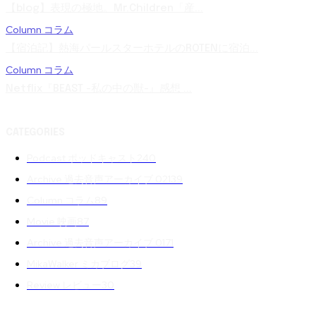
【blog】表現の極地。Mr.Children「産...
Column コラム
【宿泊記】熱海パールスターホテルのROTENに宿泊...
Column コラム
Netflix『BEAST -私の中の獣-』感想 ...
CATEGORIES
Podcast ポッドキャスト
240
Archive 過去音声アーカイブ 02
139
Column コラム
89
Movie 映画
87
Archive 過去音声アーカイブ 01
71
MikaWalker ミカブログ
39
Review レビュー
30