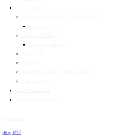
コラム Column
Suzukiroku スズキロク（字獄の鈴木録）
Review レビュー
旅のおもひで Blog
Travelogue 旅行記
街とカメラ
Blog 雑記
PDF新聞｜白水新聞（旧おはな新聞）
Column コラム
連絡先 Contact us
プライバシーポリシー
TRENDING
Blog 雑記