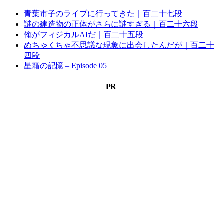
青葉市子のライブに行ってきた｜百二十七段
謎の建造物の正体がさらに謎すぎる｜百二十六段
俺がフィジカルAIだ｜百二十五段
めちゃくちゃ不思議な現象に出会したんだが｜百二十
四段
星霜の記憶 – Episode 05
PR