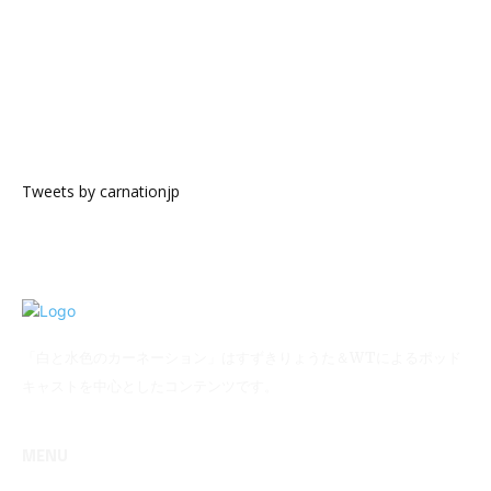
Tweets by carnationjp
「白と水色のカーネーション」はすずきりょうた＆WTによるポッド
キャストを中心としたコンテンツです。
MENU