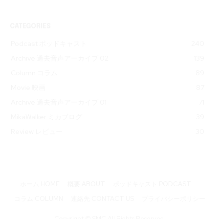
CATEGORIES
Podcast ポッドキャスト
240
Archive 過去音声アーカイブ 02
139
Column コラム
89
Movie 映画
87
Archive 過去音声アーカイブ 01
71
MikaWalker ミカブログ
39
Review レビュー
30
ホーム HOME
概要 ABOUT
ポッドキャスト PODCAST
コラム COLUMN
連絡先 CONTACT US
プライバシーポリシー
Copyright © SMC All Rights Reserved.