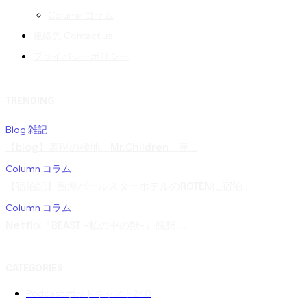
Column コラム
連絡先 Contact us
プライバシーポリシー
TRENDING
Blog 雑記
【blog】表現の極地。Mr.Children「産...
Column コラム
【宿泊記】熱海パールスターホテルのROTENに宿泊...
Column コラム
Netflix『BEAST -私の中の獣-』感想 ...
CATEGORIES
Podcast ポッドキャスト
240