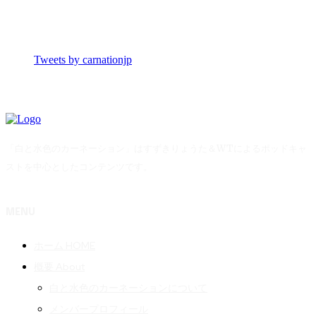
Tweets by carnationjp
「白と水色のカーネーション」はすずきりょうた＆WTによるポッドキャ
ストを中心としたコンテンツです。
MENU
ホーム HOME
概要 About
白と水色のカーネーションについて
メンバープロフィール