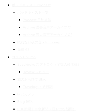
ポッドキャスト Podcast
ポッドキャスト一覧
Podcast 日常徒然
Archive 過去音声アーカイブ 01
Archive 過去音声アーカイブ 02
眠れない夜の音 – for Sleep
先祖巡礼
コラム Column
Suzukiroku スズキロク（字獄の鈴木録）
Review レビュー
旅のおもひで Blog
Travelogue 旅行記
街とカメラ
Blog 雑記
PDF新聞｜白水新聞（旧おはな新聞）