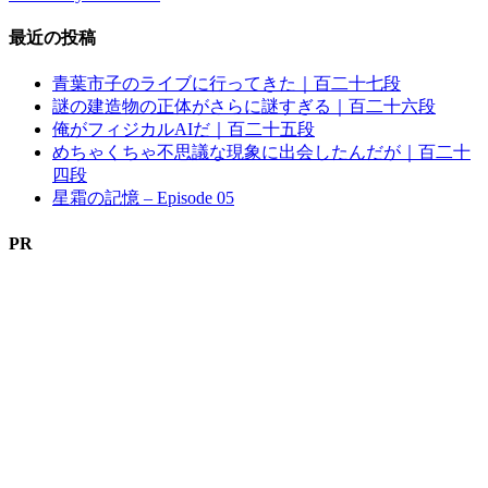
最近の投稿
青葉市子のライブに行ってきた｜百二十七段
謎の建造物の正体がさらに謎すぎる｜百二十六段
俺がフィジカルAIだ｜百二十五段
めちゃくちゃ不思議な現象に出会したんだが｜百二十
四段
星霜の記憶 – Episode 05
PR