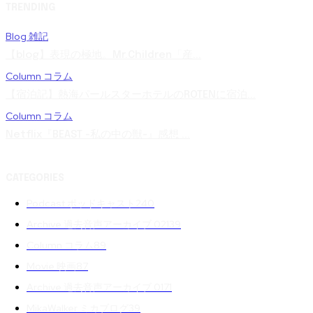
TRENDING
Blog 雑記
【blog】表現の極地。Mr.Children「産...
Column コラム
【宿泊記】熱海パールスターホテルのROTENに宿泊...
Column コラム
Netflix『BEAST -私の中の獣-』感想 ...
CATEGORIES
Podcast ポッドキャスト
240
Archive 過去音声アーカイブ 02
139
Column コラム
89
Movie 映画
87
Archive 過去音声アーカイブ 01
71
MikaWalker ミカブログ
39