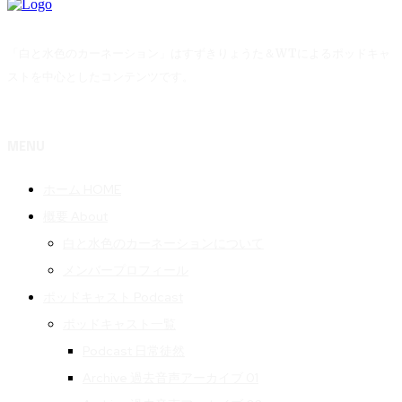
「白と水色のカーネーション」はすずきりょうた＆WTによるポッドキャ
ストを中心としたコンテンツです。
MENU
ホーム HOME
概要 About
白と水色のカーネーションについて
メンバープロフィール
ポッドキャスト Podcast
ポッドキャスト一覧
Podcast 日常徒然
Archive 過去音声アーカイブ 01