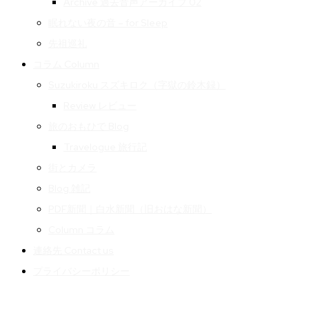
Archive 過去音声アーカイブ 02
眠れない夜の音 – for Sleep
先祖巡礼
コラム Column
Suzukiroku スズキロク（字獄の鈴木録）
Review レビュー
旅のおもひで Blog
Travelogue 旅行記
街とカメラ
Blog 雑記
PDF新聞｜白水新聞（旧おはな新聞）
Column コラム
連絡先 Contact us
プライバシーポリシー