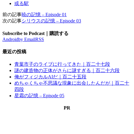
或る駅
前の記事
暁の記憶 – Episode 01
次の記事
シリウスの記憶 – Episode 03
Subscribe to Podcast｜購読する
Android
by Email
RSS
最近の投稿
青葉市子のライブに行ってきた｜百二十七段
謎の建造物の正体がさらに謎すぎる｜百二十六段
俺がフィジカルAIだ｜百二十五段
めちゃくちゃ不思議な現象に出会したんだが｜百二十
四段
星霜の記憶 – Episode 05
PR