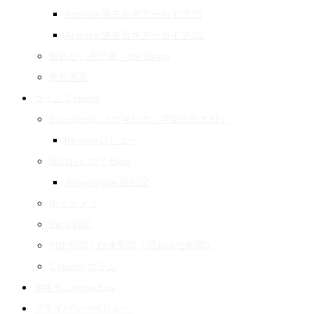
Archive 過去音声アーカイブ 01
Archive 過去音声アーカイブ 02
眠れない夜の音 – for Sleep
先祖巡礼
コラム Column
Suzukiroku スズキロク（字獄の鈴木録）
Review レビュー
旅のおもひで Blog
Travelogue 旅行記
街とカメラ
Blog 雑記
PDF新聞｜白水新聞（旧おはな新聞）
Column コラム
連絡先 Contact us
プライバシーポリシー