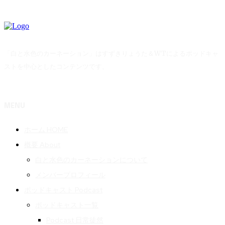
「白と水色のカーネーション」はすずきりょうた＆WTによるポッドキャ
ストを中心としたコンテンツです。
MENU
ホーム HOME
概要 About
白と水色のカーネーションについて
メンバープロフィール
ポッドキャスト Podcast
ポッドキャスト一覧
Podcast 日常徒然