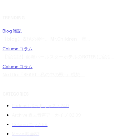
TRENDING
Blog 雑記
【blog】表現の極地。Mr.Children「産...
Column コラム
【宿泊記】熱海パールスターホテルのROTENに宿泊...
Column コラム
Netflix『BEAST -私の中の獣-』感想 ...
CATEGORIES
Podcast ポッドキャスト
240
Archive 過去音声アーカイブ 02
139
Column コラム
89
Movie 映画
87