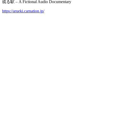
或る駅 – A Fictional Audio Documentary
https://arueki.carnation.jp/