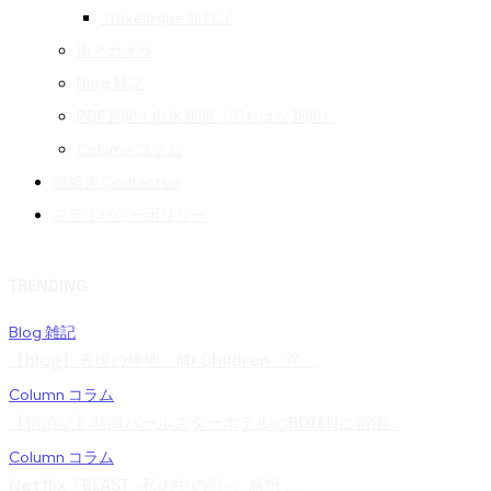
Travelogue 旅行記
街とカメラ
Blog 雑記
PDF新聞｜白水新聞（旧おはな新聞）
Column コラム
連絡先 Contact us
プライバシーポリシー
TRENDING
Blog 雑記
【blog】表現の極地。Mr.Children「産...
Column コラム
【宿泊記】熱海パールスターホテルのROTENに宿泊...
Column コラム
Netflix『BEAST -私の中の獣-』感想 ...