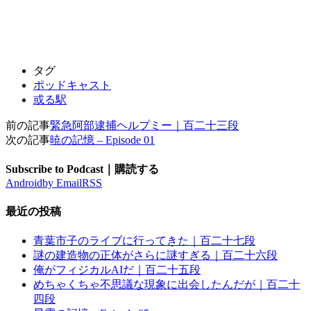
タグ
ポッドキャスト
或る駅
前の記事
緊急阿部逮捕ヘルプミー｜百二十三段
次の記事
暁の記憶 – Episode 01
Subscribe to Podcast｜購読する
Android
by Email
RSS
最近の投稿
青葉市子のライブに行ってきた｜百二十七段
謎の建造物の正体がさらに謎すぎる｜百二十六段
俺がフィジカルAIだ｜百二十五段
めちゃくちゃ不思議な現象に出会したんだが｜百二十
四段