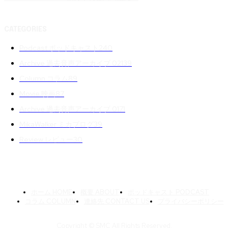
CATEGORIES
Podcast ポッドキャスト
240
Archive 過去音声アーカイブ 02
139
Column コラム
89
Movie 映画
87
Archive 過去音声アーカイブ 01
71
MikaWalker ミカブログ
39
Review レビュー
30
ホーム HOME
概要 ABOUT
ポッドキャスト PODCAST
コラム COLUMN
連絡先 CONTACT US
プライバシーポリシー
Copyright © SMC All Rights Reserved.