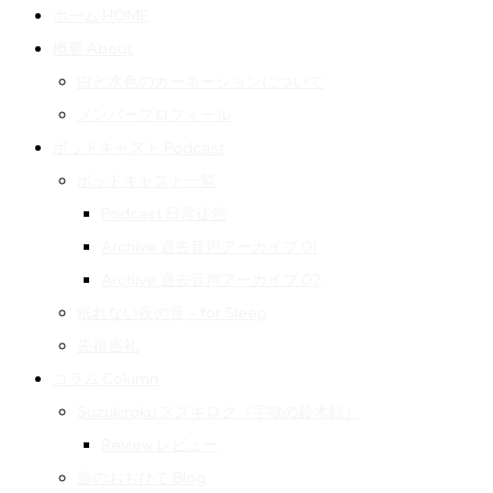
ホーム HOME
概要 About
白と水色のカーネーションについて
メンバープロフィール
ポッドキャスト Podcast
ポッドキャスト一覧
Podcast 日常徒然
Archive 過去音声アーカイブ 01
Archive 過去音声アーカイブ 02
眠れない夜の音 – for Sleep
先祖巡礼
コラム Column
Suzukiroku スズキロク（字獄の鈴木録）
Review レビュー
旅のおもひで Blog