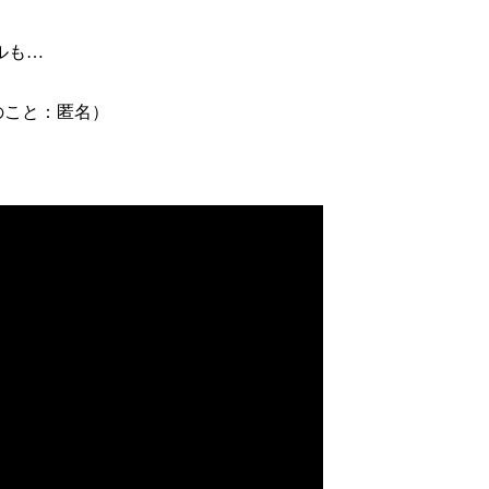
ルも…
のこと：匿名）