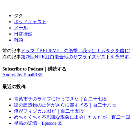
タグ
ポッドキャスト
メール
日常徒然
雑談
前の記事
ドラマ「BELIEVE」の衝撃 – 我々はキムタクを
次の記事
第76回NHK紅白歌合戦のサプライズゲストを予想
Subscribe to Podcast｜購読する
Android
by Email
RSS
最近の投稿
青葉市子のライブに行ってきた｜百二十七段
謎の建造物の正体がさらに謎すぎる｜百二十六段
俺がフィジカルAIだ｜百二十五段
めちゃくちゃ不思議な現象に出会したんだが｜百二十四
星霜の記憶 – Episode 05