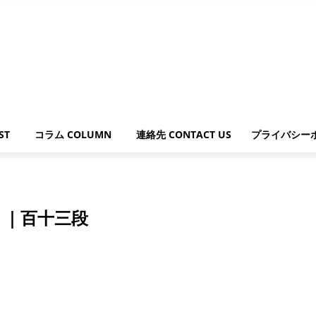
ST
コラム COLUMN
連絡先 CONTACT US
プライバシー
.
）｜百十三段