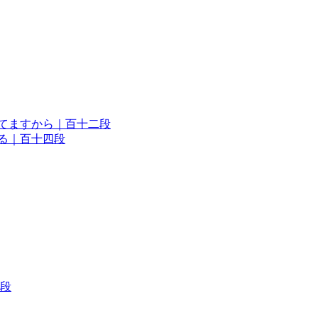
信じてますから｜百十二段
する｜百十四段
段