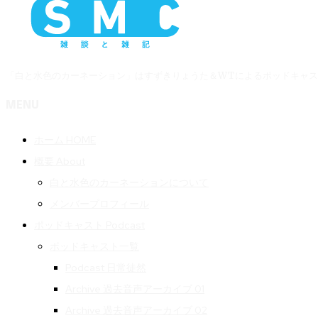
「白と水色のカーネーション」はすずきりょうた＆WTによるポッドキャ
MENU
ホーム HOME
概要 About
白と水色のカーネーションについて
メンバープロフィール
ポッドキャスト Podcast
ポッドキャスト一覧
Podcast 日常徒然
Archive 過去音声アーカイブ 01
Archive 過去音声アーカイブ 02