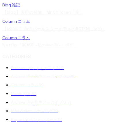
Blog 雑記
【blog】表現の極地。Mr.Children「産...
Column コラム
【宿泊記】熱海パールスターホテルのROTENに宿泊...
Column コラム
Netflix『BEAST -私の中の獣-』感想 ...
CATEGORIES
Podcast ポッドキャスト
240
Archive 過去音声アーカイブ 02
139
Column コラム
89
Movie 映画
87
Archive 過去音声アーカイブ 01
71
MikaWalker ミカブログ
39
Report イベントレポート
34