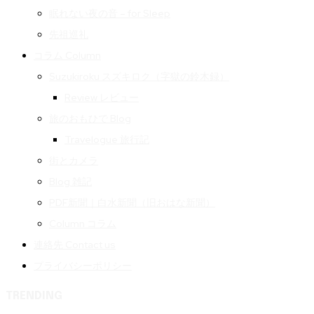
眠れない夜の音 – for Sleep
先祖巡礼
コラム Column
Suzukiroku スズキロク（字獄の鈴木録）
Review レビュー
旅のおもひで Blog
Travelogue 旅行記
街とカメラ
Blog 雑記
PDF新聞｜白水新聞（旧おはな新聞）
Column コラム
連絡先 Contact us
プライバシーポリシー
TRENDING