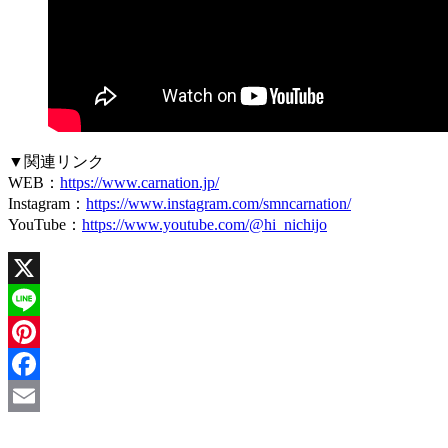
▼関連リンク
WEB：
https://www.carnation.jp/
Instagram：
https://www.instagram.com/smncarnation/
YouTube：
https://www.youtube.com/@hi_nichijo
X
Line
Pinterest
Facebook
Email