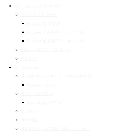
ポッドキャスト Podcast
ポッドキャスト一覧
Podcast 日常徒然
Archive 過去音声アーカイブ 01
Archive 過去音声アーカイブ 02
眠れない夜の音 – for Sleep
先祖巡礼
コラム Column
Suzukiroku スズキロク（字獄の鈴木録）
Review レビュー
旅のおもひで Blog
Travelogue 旅行記
街とカメラ
Blog 雑記
PDF新聞｜白水新聞（旧おはな新聞）