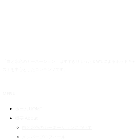
「白と水色のカーネーション」はすずきりょうた＆WTによるポッドキャ
ストを中心としたコンテンツです。
MENU
ホーム HOME
概要 About
白と水色のカーネーションについて
メンバープロフィール