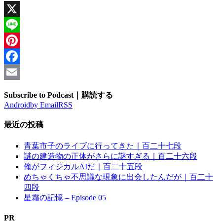
X
Line
Pinterest
Facebook
Email
Subscribe to Podcast｜購読する
Android
by Email
RSS
最近の投稿
青葉市子のライブに行ってきた｜百二十七段
謎の建造物の正体がさらに謎すぎる｜百二十六段
俺がフィジカルAIだ｜百二十五段
めちゃくちゃ不思議な現象に出会したんだが｜百二十
四段
星霜の記憶 – Episode 05
PR