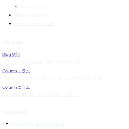
Column コラム
連絡先 Contact us
プライバシーポリシー
TRENDING
Blog 雑記
【blog】表現の極地。Mr.Children「産...
Column コラム
【宿泊記】熱海パールスターホテルのROTENに宿泊...
Column コラム
Netflix『BEAST -私の中の獣-』感想 ...
CATEGORIES
Podcast ポッドキャスト
240