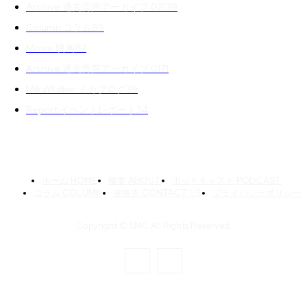
Archive 過去音声アーカイブ 02
139
Column コラム
89
Movie 映画
87
Archive 過去音声アーカイブ 01
71
MikaWalker ミカブログ
39
Report イベントレポート
34
ホーム HOME
概要 ABOUT
ポッドキャスト PODCAST
コラム COLUMN
連絡先 CONTACT US
プライバシーポリシー
Copyright © SMC All Rights Reserved.