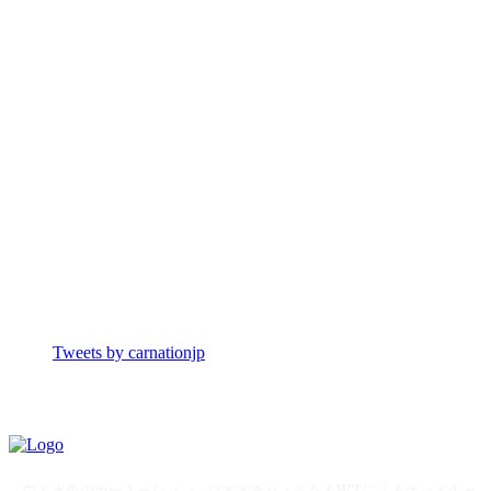
Tweets by carnationjp
「白と水色のカーネーション」はすずきりょうた＆WTによるポッドキャ