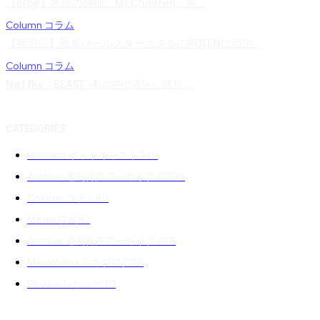
【blog】表現の極地。Mr.Children「産...
Column コラム
【宿泊記】熱海パールスターホテルのROTENに宿泊...
Column コラム
Netflix『BEAST -私の中の獣-』感想 ...
CATEGORIES
Podcast ポッドキャスト
240
Archive 過去音声アーカイブ 02
139
Column コラム
89
Movie 映画
87
Archive 過去音声アーカイブ 01
71
MikaWalker ミカブログ
39
Review レビュー
30