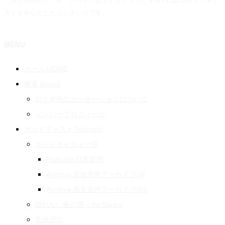
ストを中心としたコンテンツです。
MENU
ホーム HOME
概要 About
白と水色のカーネーションについて
メンバープロフィール
ポッドキャスト Podcast
ポッドキャスト一覧
Podcast 日常徒然
Archive 過去音声アーカイブ 01
Archive 過去音声アーカイブ 02
眠れない夜の音 – for Sleep
先祖巡礼