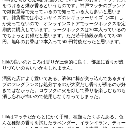
をつけると煙が香るというものです。神戸マッチのブランド
で雑貨屋等で売っているので知っている人も多いと思いま
す。雑貨屋では小さいサイズのレギュラーサイズ（8本）し
か売ってないので、オンラインストアでラージボックスを定
期的に購入しています。ラージボックスは30本入っているの
でちょっとお得だと思います。ただ若干値段が高くて2,365
円。無印のお香は12本入って500円前後だったと思います。
hibiの良いのところは香りが圧倒的に良く、部屋に香りが残
りづらいのもいいかもしれません。
洒落た店によく置いてある、液体に棒が突っ込んであるタイ
プのフレグランスは処分するのが大変だし香りが残るのが好
きではなかった。ロウソクに火を灯して香りを楽しむものも
消し忘れが怖いので使用しなくなってしまった。
hibiはマッチだからとにかく手軽。種類もたくさんある、色
んな種類の香りを試したラベンダー、イランイラン、ティー