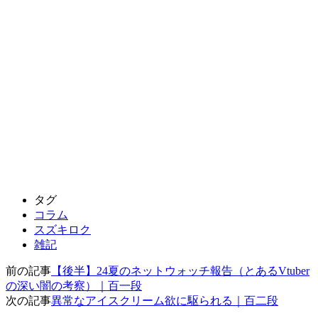
タグ
コラム
スズキロク
雑記
前の記事
【後半】24夏のネットウォッチ報告（とあるVtuber
の深い闇の考察）｜百一段
次の記事
異常なアイスクリーム欲に駆られる｜百二段