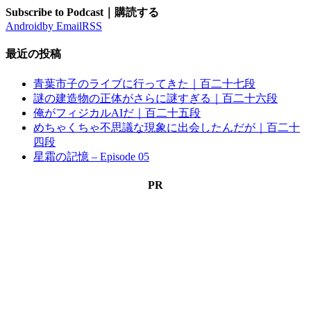
Subscribe to Podcast｜購読する
Android
by Email
RSS
最近の投稿
青葉市子のライブに行ってきた｜百二十七段
謎の建造物の正体がさらに謎すぎる｜百二十六段
俺がフィジカルAIだ｜百二十五段
めちゃくちゃ不思議な現象に出会したんだが｜百二十
四段
星霜の記憶 – Episode 05
PR