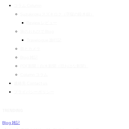
コラム Column
Suzukiroku スズキロク（字獄の鈴木録）
Review レビュー
旅のおもひで Blog
Travelogue 旅行記
街とカメラ
Blog 雑記
PDF新聞｜白水新聞（旧おはな新聞）
Column コラム
連絡先 Contact us
プライバシーポリシー
TRENDING
Blog 雑記