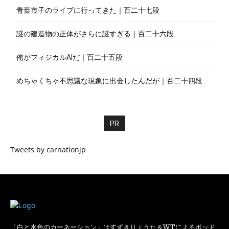
青葉市子のライブに行ってきた｜百二十七段
謎の建造物の正体がさらに謎すぎる｜百二十六段
俺がフィジカルAIだ｜百二十五段
めちゃくちゃ不思議な現象に出会したんだが｜百二十四段
PR
Tweets by carnationjp
「白と水色のカーネーション」はすずきりょうた＆WTによるポッド