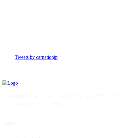
Tweets by carnationjp
「白と水色のカーネーション」はすずきりょうた＆WTによるポッドキャ
ストを中心としたコンテンツです。
MENU