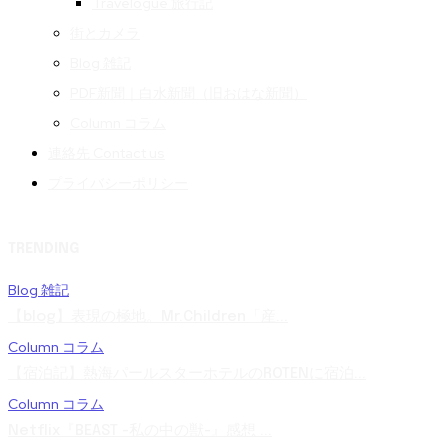
Travelogue 旅行記
街とカメラ
Blog 雑記
PDF新聞｜白水新聞（旧おはな新聞）
Column コラム
連絡先 Contact us
プライバシーポリシー
TRENDING
Blog 雑記
【blog】表現の極地。Mr.Children「産...
Column コラム
【宿泊記】熱海パールスターホテルのROTENに宿泊...
Column コラム
Netflix『BEAST -私の中の獣-』感想 ...