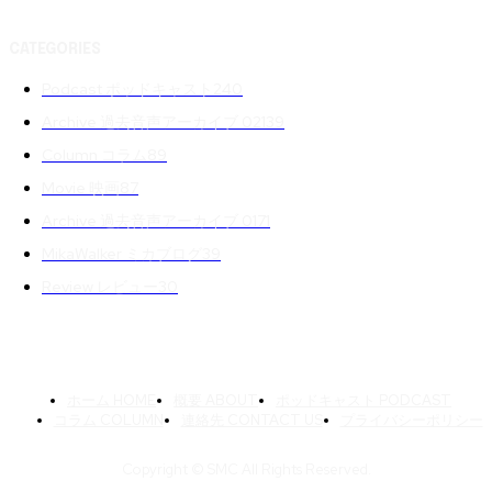
CATEGORIES
Podcast ポッドキャスト
240
Archive 過去音声アーカイブ 02
139
Column コラム
89
Movie 映画
87
Archive 過去音声アーカイブ 01
71
MikaWalker ミカブログ
39
Review レビュー
30
ホーム HOME
概要 ABOUT
ポッドキャスト PODCAST
コラム COLUMN
連絡先 CONTACT US
プライバシーポリシー
Copyright © SMC All Rights Reserved.