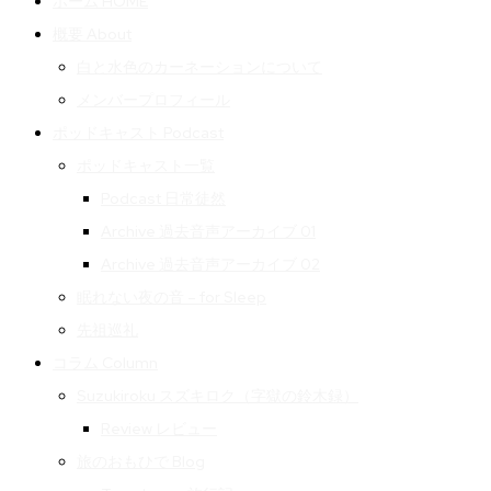
ホーム HOME
概要 About
白と水色のカーネーションについて
メンバープロフィール
ポッドキャスト Podcast
ポッドキャスト一覧
Podcast 日常徒然
Archive 過去音声アーカイブ 01
Archive 過去音声アーカイブ 02
眠れない夜の音 – for Sleep
先祖巡礼
コラム Column
Suzukiroku スズキロク（字獄の鈴木録）
Review レビュー
旅のおもひで Blog