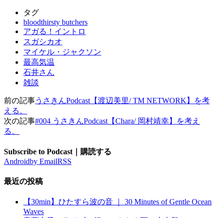
タグ
bloodthirsty butchers
アガる！イントロ
スガシカオ
マイケル・ジャクソン
最高気温
石井さん
雑談
前の記事
うさきんPodcast【渡辺美里/ TM NETWORK】を考
える。
次の記事
#004 うさきんPodcast【Chara/ 岡村靖幸】を考え
る。
Subscribe to Podcast｜購読する
Android
by Email
RSS
最近の投稿
【30min】ひたすら波の音 ｜ 30 Minutes of Gentle Ocean
Waves