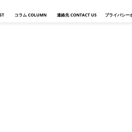
ST
コラム COLUMN
連絡先 CONTACT US
プライバシー