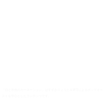
「白と水色のカーネーション」はすずきりょうた＆WTによるポッドキャ
ストを中心としたコンテンツです。