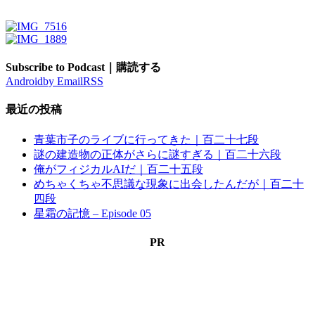
Subscribe to Podcast｜購読する
Android
by Email
RSS
最近の投稿
青葉市子のライブに行ってきた｜百二十七段
謎の建造物の正体がさらに謎すぎる｜百二十六段
俺がフィジカルAIだ｜百二十五段
めちゃくちゃ不思議な現象に出会したんだが｜百二十
四段
星霜の記憶 – Episode 05
PR