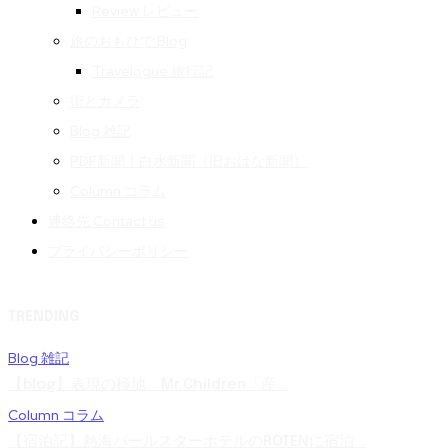
Review レビュー
旅のおもひで Blog
Travelogue 旅行記
街とカメラ
Blog 雑記
PDF新聞｜白水新聞（旧おはな新聞）
Column コラム
連絡先 Contact us
プライバシーポリシー
TRENDING
Blog 雑記
【blog】表現の極地。Mr.Children「産...
Column コラム
【宿泊記】熱海パールスターホテルのROTENに宿泊...