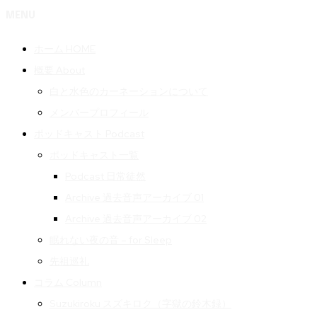
MENU
ホーム HOME
概要 About
白と水色のカーネーションについて
メンバープロフィール
ポッドキャスト Podcast
ポッドキャスト一覧
Podcast 日常徒然
Archive 過去音声アーカイブ 01
Archive 過去音声アーカイブ 02
眠れない夜の音 – for Sleep
先祖巡礼
コラム Column
Suzukiroku スズキロク（字獄の鈴木録）