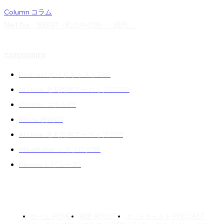
Column コラム
Netflix『BEAST -私の中の獣-』感想 ...
CATEGORIES
Podcast ポッドキャスト
240
Archive 過去音声アーカイブ 02
139
Column コラム
89
Movie 映画
87
Archive 過去音声アーカイブ 01
71
MikaWalker ミカブログ
39
Review レビュー
30
ホーム HOME
概要 ABOUT
ポッドキャスト PODCAST