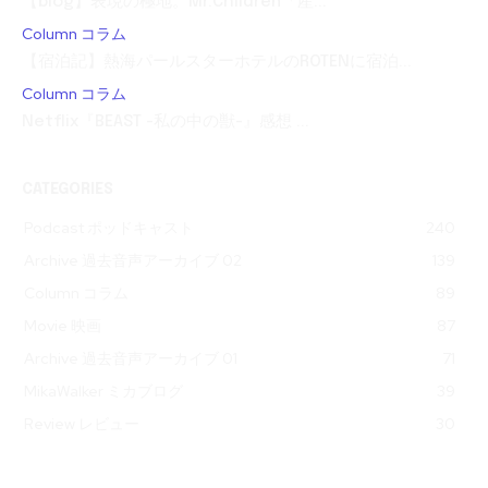
【blog】表現の極地。Mr.Children「産...
Column コラム
【宿泊記】熱海パールスターホテルのROTENに宿泊...
Column コラム
Netflix『BEAST -私の中の獣-』感想 ...
CATEGORIES
Podcast ポッドキャスト
240
Archive 過去音声アーカイブ 02
139
Column コラム
89
Movie 映画
87
Archive 過去音声アーカイブ 01
71
MikaWalker ミカブログ
39
Review レビュー
30