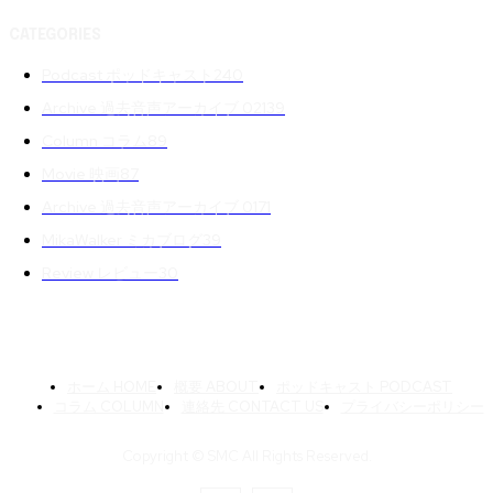
CATEGORIES
Podcast ポッドキャスト
240
Archive 過去音声アーカイブ 02
139
Column コラム
89
Movie 映画
87
Archive 過去音声アーカイブ 01
71
MikaWalker ミカブログ
39
Review レビュー
30
ホーム HOME
概要 ABOUT
ポッドキャスト PODCAST
コラム COLUMN
連絡先 CONTACT US
プライバシーポリシー
Copyright © SMC All Rights Reserved.