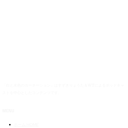
「白と水色のカーネーション」はすずきりょうた＆WTによるポッドキャ
ストを中心としたコンテンツです。
MENU
ホーム HOME