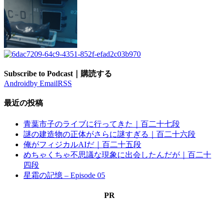
Subscribe to Podcast｜購読する
Android
by Email
RSS
最近の投稿
青葉市子のライブに行ってきた｜百二十七段
謎の建造物の正体がさらに謎すぎる｜百二十六段
俺がフィジカルAIだ｜百二十五段
めちゃくちゃ不思議な現象に出会したんだが｜百二十
四段
星霜の記憶 – Episode 05
PR