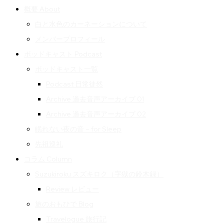
概要 About
白と水色のカーネーションについて
メンバープロフィール
ポッドキャスト Podcast
ポッドキャスト一覧
Podcast 日常徒然
Archive 過去音声アーカイブ 01
Archive 過去音声アーカイブ 02
眠れない夜の音 – for Sleep
先祖巡礼
コラム Column
Suzukiroku スズキロク（字獄の鈴木録）
Review レビュー
旅のおもひで Blog
Travelogue 旅行記