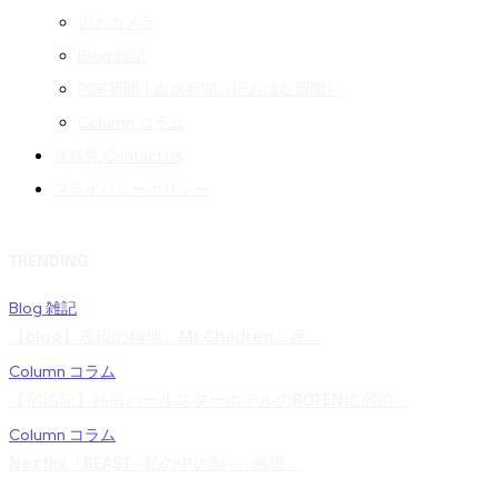
街とカメラ
Blog 雑記
PDF新聞｜白水新聞（旧おはな新聞）
Column コラム
連絡先 Contact us
プライバシーポリシー
TRENDING
Blog 雑記
【blog】表現の極地。Mr.Children「産...
Column コラム
【宿泊記】熱海パールスターホテルのROTENに宿泊...
Column コラム
Netflix『BEAST -私の中の獣-』感想 ...