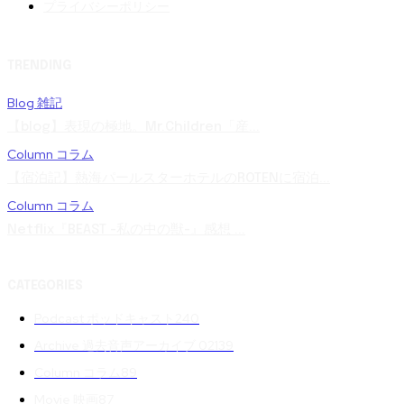
プライバシーポリシー
TRENDING
Blog 雑記
【blog】表現の極地。Mr.Children「産...
Column コラム
【宿泊記】熱海パールスターホテルのROTENに宿泊...
Column コラム
Netflix『BEAST -私の中の獣-』感想 ...
CATEGORIES
Podcast ポッドキャスト
240
Archive 過去音声アーカイブ 02
139
Column コラム
89
Movie 映画
87