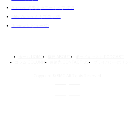
Archive 過去音声アーカイブ 01
71
MikaWalker ミカブログ
39
Review レビュー
30
ホーム HOME
概要 ABOUT
ポッドキャスト PODCAST
コラム COLUMN
連絡先 CONTACT US
プライバシーポリシー
Copyright © SMC All Rights Reserved.