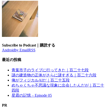
Subscribe to Podcast｜購読する
Android
by Email
RSS
最近の投稿
青葉市子のライブに行ってきた｜百二十七段
謎の建造物の正体がさらに謎すぎる｜百二十六段
俺がフィジカルAIだ｜百二十五段
めちゃくちゃ不思議な現象に出会したんだが｜百二十
四段
星霜の記憶 – Episode 05
PR