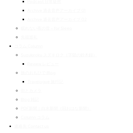
Podcast 日常徒然
Archive 過去音声アーカイブ 01
Archive 過去音声アーカイブ 02
眠れない夜の音 – for Sleep
先祖巡礼
コラム Column
Suzukiroku スズキロク（字獄の鈴木録）
Review レビュー
旅のおもひで Blog
Travelogue 旅行記
街とカメラ
Blog 雑記
PDF新聞｜白水新聞（旧おはな新聞）
Column コラム
連絡先 Contact us