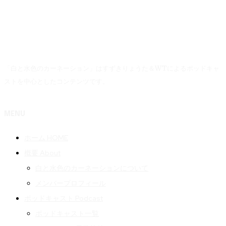
「白と水色のカーネーション」はすずきりょうた＆WTによるポッドキャ
ストを中心としたコンテンツです。
MENU
ホーム HOME
概要 About
白と水色のカーネーションについて
メンバープロフィール
ポッドキャスト Podcast
ポッドキャスト一覧