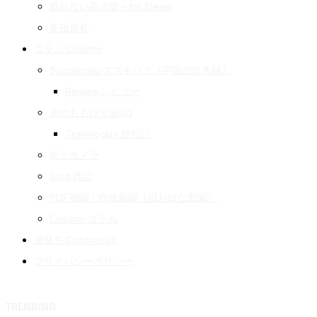
眠れない夜の音 – for Sleep
先祖巡礼
コラム Column
Suzukiroku スズキロク（字獄の鈴木録）
Review レビュー
旅のおもひで Blog
Travelogue 旅行記
街とカメラ
Blog 雑記
PDF新聞｜白水新聞（旧おはな新聞）
Column コラム
連絡先 Contact us
プライバシーポリシー
TRENDING