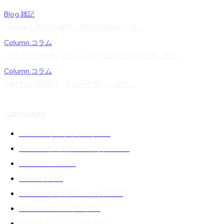
Blog 雑記
【blog】表現の極地。Mr.Children「産...
Column コラム
【宿泊記】熱海パールスターホテルのROTENに宿泊...
Column コラム
Netflix『BEAST -私の中の獣-』感想 ...
CATEGORIES
Podcast ポッドキャスト
240
Archive 過去音声アーカイブ 02
139
Column コラム
89
Movie 映画
87
Archive 過去音声アーカイブ 01
71
MikaWalker ミカブログ
39
Report イベントレポート
34