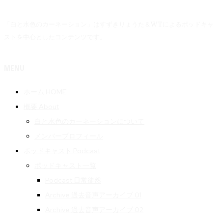
「白と水色のカーネーション」はすずきりょうた＆WTによるポッドキャ
ストを中心としたコンテンツです。
MENU
ホーム HOME
概要 About
白と水色のカーネーションについて
メンバープロフィール
ポッドキャスト Podcast
ポッドキャスト一覧
Podcast 日常徒然
Archive 過去音声アーカイブ 01
Archive 過去音声アーカイブ 02