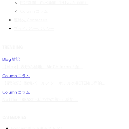
PDF新聞｜白水新聞（旧おはな新聞）
Column コラム
連絡先 Contact us
プライバシーポリシー
TRENDING
Blog 雑記
【blog】表現の極地。Mr.Children「産...
Column コラム
【宿泊記】熱海パールスターホテルのROTENに宿泊...
Column コラム
Netflix『BEAST -私の中の獣-』感想 ...
CATEGORIES
Podcast ポッドキャスト
240