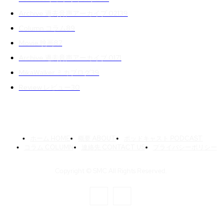
Archive 過去音声アーカイブ 02
139
Column コラム
89
Movie 映画
87
Archive 過去音声アーカイブ 01
71
MikaWalker ミカブログ
39
Review レビュー
30
ホーム HOME
概要 ABOUT
ポッドキャスト PODCAST
コラム COLUMN
連絡先 CONTACT US
プライバシーポリシー
Copyright © SMC All Rights Reserved.