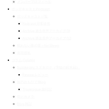
メンバープロフィール
ポッドキャスト Podcast
ポッドキャスト一覧
Podcast 日常徒然
Archive 過去音声アーカイブ 01
Archive 過去音声アーカイブ 02
眠れない夜の音 – for Sleep
先祖巡礼
コラム Column
Suzukiroku スズキロク（字獄の鈴木録）
Review レビュー
旅のおもひで Blog
Travelogue 旅行記
街とカメラ
Blog 雑記