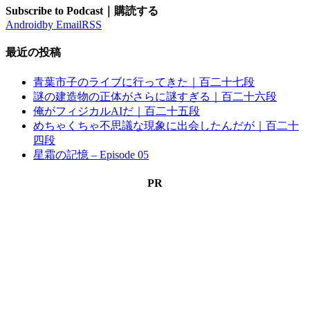
Subscribe to Podcast｜購読する
Android
by Email
RSS
最近の投稿
青葉市子のライブに行ってきた｜百二十七段
謎の建造物の正体がさらに謎すぎる｜百二十六段
俺がフィジカルAIだ｜百二十五段
めちゃくちゃ不思議な現象に出会したんだが｜百二十
四段
星霜の記憶 – Episode 05
PR