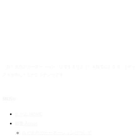
「白と水色のカーネーション」はすずきりょうた＆WTによるポッドキャ
ストを中心としたコンテンツです。
MENU
ホーム HOME
概要 About
白と水色のカーネーションについて