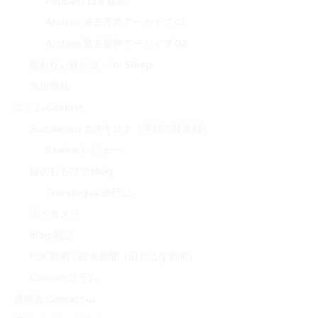
Podcast 日常徒然
Archive 過去音声アーカイブ 01
Archive 過去音声アーカイブ 02
眠れない夜の音 – for Sleep
先祖巡礼
コラム Column
Suzukiroku スズキロク（字獄の鈴木録）
Review レビュー
旅のおもひで Blog
Travelogue 旅行記
街とカメラ
Blog 雑記
PDF新聞｜白水新聞（旧おはな新聞）
Column コラム
連絡先 Contact us