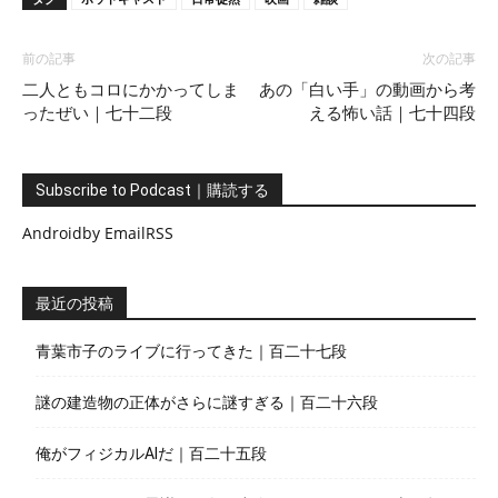
前の記事
次の記事
二人ともコロにかかってしま
あの「白い手」の動画から考
ったぜい｜七十二段
える怖い話｜七十四段
Subscribe to Podcast｜購読する
Android
by Email
RSS
最近の投稿
青葉市子のライブに行ってきた｜百二十七段
謎の建造物の正体がさらに謎すぎる｜百二十六段
俺がフィジカルAIだ｜百二十五段