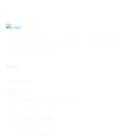
「白と水色のカーネーション」はすずきりょうた＆WTによるポッド
キャストを中心としたコンテンツです。
MENU
ホーム HOME
概要 About
白と水色のカーネーションについて
メンバープロフィール
ポッドキャスト Podcast
ポッドキャスト一覧