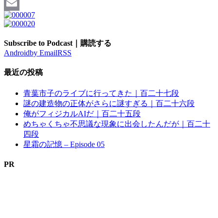
Facebook
Email
Subscribe to Podcast｜購読する
Android
by Email
RSS
最近の投稿
青葉市子のライブに行ってきた｜百二十七段
謎の建造物の正体がさらに謎すぎる｜百二十六段
俺がフィジカルAIだ｜百二十五段
めちゃくちゃ不思議な現象に出会したんだが｜百二十
四段
星霜の記憶 – Episode 05
PR