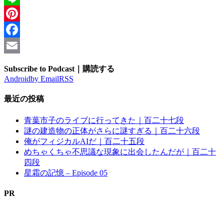
Line
Pinterest
Facebook
Email
Subscribe to Podcast｜購読する
Android
by Email
RSS
最近の投稿
青葉市子のライブに行ってきた｜百二十七段
謎の建造物の正体がさらに謎すぎる｜百二十六段
俺がフィジカルAIだ｜百二十五段
めちゃくちゃ不思議な現象に出会したんだが｜百二十
四段
星霜の記憶 – Episode 05
PR