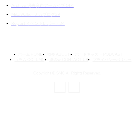
Archive 過去音声アーカイブ 01
71
MikaWalker ミカブログ
39
Report イベントレポート
34
ホーム HOME
概要 ABOUT
ポッドキャスト PODCAST
コラム COLUMN
連絡先 CONTACT US
プライバシーポリシー
Copyright © SMC All Rights Reserved.