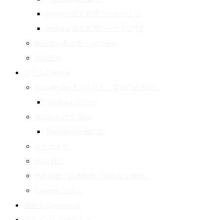
Archive 過去音声アーカイブ 01
Archive 過去音声アーカイブ 02
眠れない夜の音 – for Sleep
先祖巡礼
コラム Column
Suzukiroku スズキロク（字獄の鈴木録）
Review レビュー
旅のおもひで Blog
Travelogue 旅行記
街とカメラ
Blog 雑記
PDF新聞｜白水新聞（旧おはな新聞）
Column コラム
連絡先 Contact us