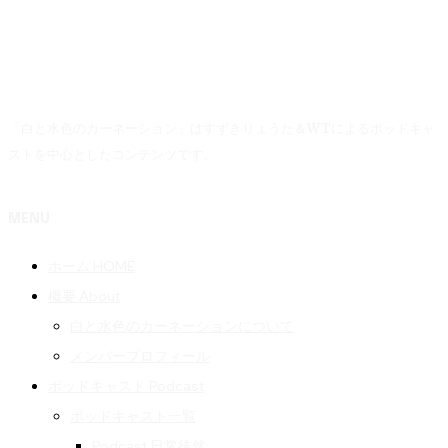
「白と水色のカーネーション」はすずきりょうた＆WTによるポッドキャ
ストを中心としたコンテンツです。
MENU
ホーム HOME
概要 About
白と水色のカーネーションについて
メンバープロフィール
ポッドキャスト Podcast
ポッドキャスト一覧
Podcast 日常徒然