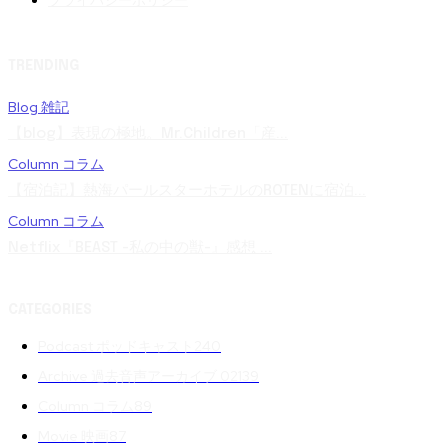
プライバシーポリシー
TRENDING
Blog 雑記
【blog】表現の極地。Mr.Children「産...
Column コラム
【宿泊記】熱海パールスターホテルのROTENに宿泊...
Column コラム
Netflix『BEAST -私の中の獣-』感想 ...
CATEGORIES
Podcast ポッドキャスト
240
Archive 過去音声アーカイブ 02
139
Column コラム
89
Movie 映画
87