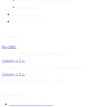
PDF新聞｜白水新聞（旧おはな新聞）
Column コラム
連絡先 Contact us
プライバシーポリシー
TRENDING
Blog 雑記
【blog】表現の極地。Mr.Children「産...
Column コラム
【宿泊記】熱海パールスターホテルのROTENに宿泊...
Column コラム
Netflix『BEAST -私の中の獣-』感想 ...
CATEGORIES
Podcast ポッドキャスト
240