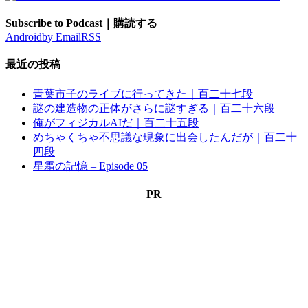
Subscribe to Podcast｜購読する
Android
by Email
RSS
最近の投稿
青葉市子のライブに行ってきた｜百二十七段
謎の建造物の正体がさらに謎すぎる｜百二十六段
俺がフィジカルAIだ｜百二十五段
めちゃくちゃ不思議な現象に出会したんだが｜百二十
四段
星霜の記憶 – Episode 05
PR