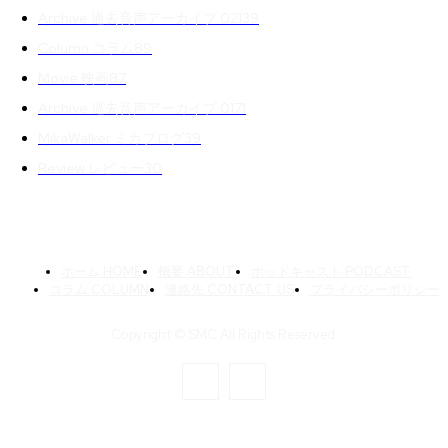
Archive 過去音声アーカイブ 02
139
Column コラム
89
Movie 映画
87
Archive 過去音声アーカイブ 01
71
MikaWalker ミカブログ
39
Review レビュー
30
ホーム HOME
概要 ABOUT
ポッドキャスト PODCAST
コラム COLUMN
連絡先 CONTACT US
プライバシーポリシー
Copyright © SMC All Rights Reserved.