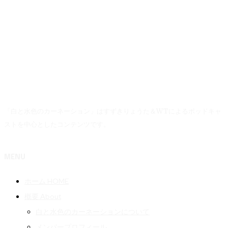
「白と水色のカーネーション」はすずきりょうた＆WTによるポッドキャ
ストを中心としたコンテンツです。
MENU
ホーム HOME
概要 About
白と水色のカーネーションについて
メンバープロフィール