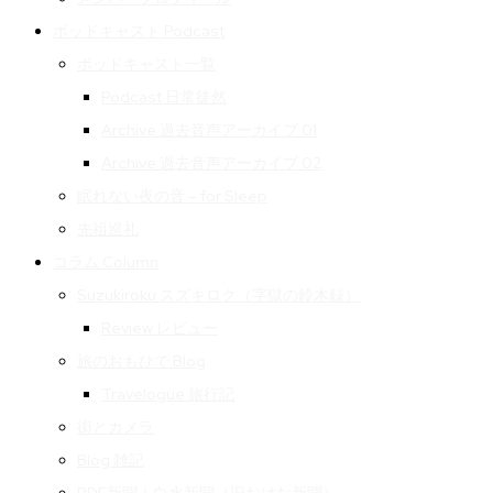
ポッドキャスト Podcast
ポッドキャスト一覧
Podcast 日常徒然
Archive 過去音声アーカイブ 01
Archive 過去音声アーカイブ 02
眠れない夜の音 – for Sleep
先祖巡礼
コラム Column
Suzukiroku スズキロク（字獄の鈴木録）
Review レビュー
旅のおもひで Blog
Travelogue 旅行記
街とカメラ
Blog 雑記