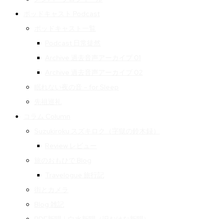
ポッドキャスト Podcast
ポッドキャスト一覧
Podcast 日常徒然
Archive 過去音声アーカイブ 01
Archive 過去音声アーカイブ 02
眠れない夜の音 – for Sleep
先祖巡礼
コラム Column
Suzukiroku スズキロク（字獄の鈴木録）
Review レビュー
旅のおもひで Blog
Travelogue 旅行記
街とカメラ
Blog 雑記