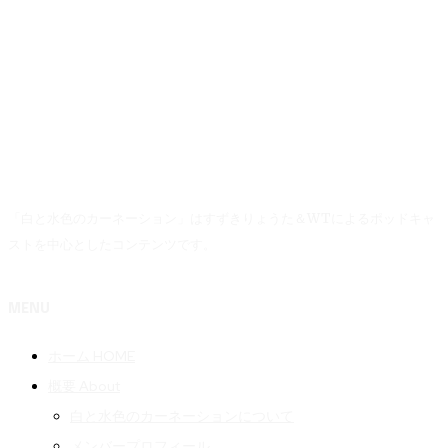
「白と水色のカーネーション」はすずきりょうた＆WTによるポッドキャ
ストを中心としたコンテンツです。
MENU
ホーム HOME
概要 About
白と水色のカーネーションについて
メンバープロフィール