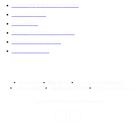
Archive 過去音声アーカイブ 02
139
Column コラム
89
Movie 映画
87
Archive 過去音声アーカイブ 01
71
MikaWalker ミカブログ
39
Review レビュー
30
ホーム HOME
概要 ABOUT
ポッドキャスト PODCAST
コラム COLUMN
連絡先 CONTACT US
プライバシーポリシー
Copyright © SMC All Rights Reserved.