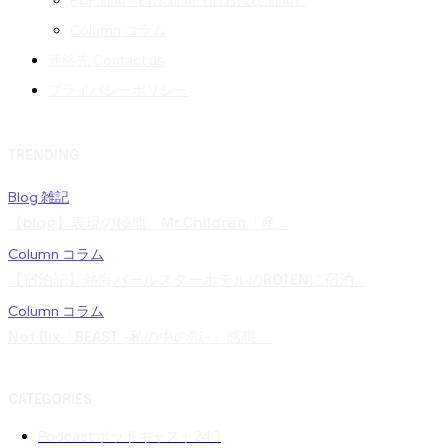
PDF新聞｜白水新聞（旧おはな新聞）
Column コラム
連絡先 Contact us
プライバシーポリシー
TRENDING
Blog 雑記
【blog】表現の極地。Mr.Children「産...
Column コラム
【宿泊記】熱海パールスターホテルのROTENに宿泊...
Column コラム
Netflix『BEAST -私の中の獣-』感想 ...
CATEGORIES
Podcast ポッドキャスト
240