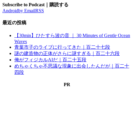
Subscribe to Podcast｜購読する
Android
by Email
RSS
最近の投稿
【30min】ひたすら波の音 ｜ 30 Minutes of Gentle Ocean
Waves
青葉市子のライブに行ってきた｜百二十七段
謎の建造物の正体がさらに謎すぎる｜百二十六段
俺がフィジカルAIだ｜百二十五段
めちゃくちゃ不思議な現象に出会したんだが｜百二十
四段
PR